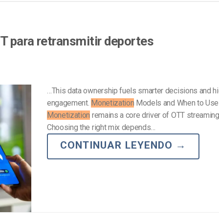
Marketing de Video
Emisoras de Radio y Televisión
T para retransmitir deportes
…This data ownership fuels smarter decisions and h
engagement.
Monetization
Models and When to Us
Monetization
remains a core driver of OTT streamin
Choosing the right mix depends…
CONTINUAR LEYENDO
→