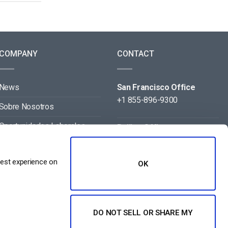
COMPANY
CONTACT
News
San Francisco Office
+1 855-896-9300
Sobre Nosotros
Oportunidades Laborales
Beijing Office
+86 105-123-5043
Contact
best experience on
OK
Aliados
DO NOT SELL OR SHARE MY