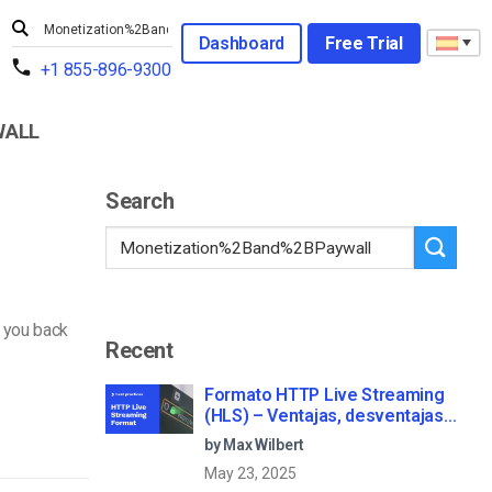
Dashboard
Free Trial
+1 855-896-9300
WALL
Search
e you back
Recent
Formato HTTP Live Streaming
(HLS) – Ventajas, desventajas y
cómo funciona
by Max Wilbert
May 23, 2025