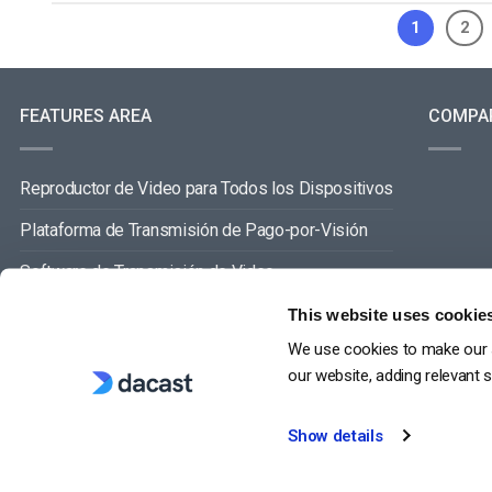
1
2
FEATURES AREA
COMPA
Reproductor de Video para Todos los Dispositivos
Plataforma de Transmisión de Pago-por-Visión
Software de Transmisión de Video
Gestión de Contenidos de Video
This website uses cookie
We use cookies to make our s
VER TODO
our website, adding relevant 
Show details