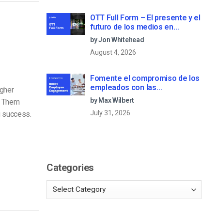
OTT Full Form – El presente y el
futuro de los medios en
streaming
by Jon Whitehead
August 4, 2026
Fomente el compromiso de los
empleados con las
igher
comunicaciones corporativas
by Max Wilbert
e Them
en directo
July 31, 2026
g success.
Categories