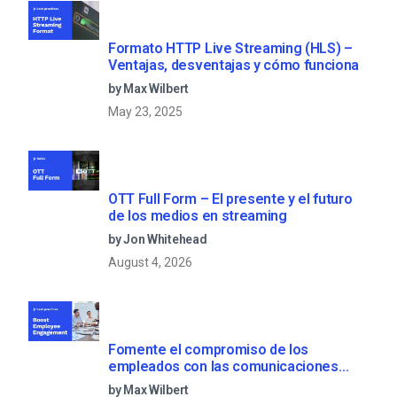
Formato HTTP Live Streaming (HLS) –
Ventajas, desventajas y cómo funciona
by Max Wilbert
May 23, 2025
OTT Full Form – El presente y el futuro
de los medios en streaming
by Jon Whitehead
August 4, 2026
Fomente el compromiso de los
empleados con las comunicaciones
corporativas en directo
by Max Wilbert