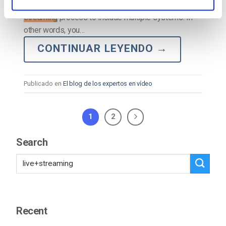
simultáneamente. Multi
streaming
is expanding the
streaming
process to include multiple systems. In
other words, you…
CONTINUAR LEYENDO
→
Publicado en
El blog de los expertos en vídeo
1
2
Search
Recent