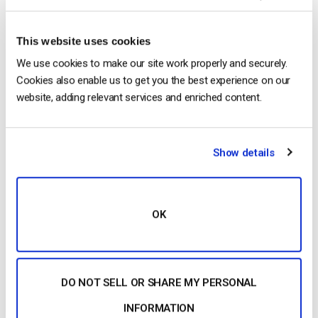
vídeo
Cómo transmitir en directo a varias
This website uses cookies
plataformas simultáneamente [2024
Update]
We use cookies to make our site work properly and securely.
Cookies also enable us to get you the best experience on our
website, adding relevant services and enriched content.
PUBLICADO EL
FEBRUARY 11, 2026
Show details
OK
DO NOT SELL OR SHARE MY PERSONAL
…
Live
, imagine
streaming
the same retransmisión en
directo a YouTube, Twitch y LinkedIn
Live
–
INFORMATION