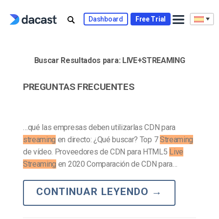
Skip
to
Dashboard
Free Trial
content
Buscar Resultados para:
LIVE+STREAMING
PREGUNTAS FRECUENTES
…qué las empresas deben utilizarlas CDN para
streaming
en directo: ¿Qué buscar? Top 7
Streaming
de vídeo. Proveedores de CDN para HTML5
Live
Streaming
en 2020 Comparación de CDN para…
CONTINUAR LEYENDO
→