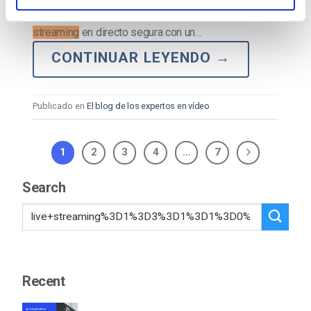
en todo el mundo. Quieres una plataforma de
streaming
en directo segura con un…
CONTINUAR LEYENDO
→
Publicado en
El blog de los expertos en vídeo
1
2
3
4
…
7
Search
Recent