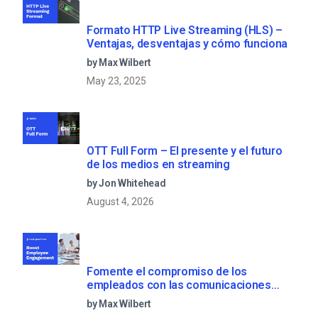
Formato HTTP Live Streaming (HLS) –
Ventajas, desventajas y cómo funciona
by Max Wilbert
May 23, 2025
OTT Full Form – El presente y el futuro
de los medios en streaming
by Jon Whitehead
August 4, 2026
Fomente el compromiso de los
empleados con las comunicaciones
corporativas en directo
by Max Wilbert