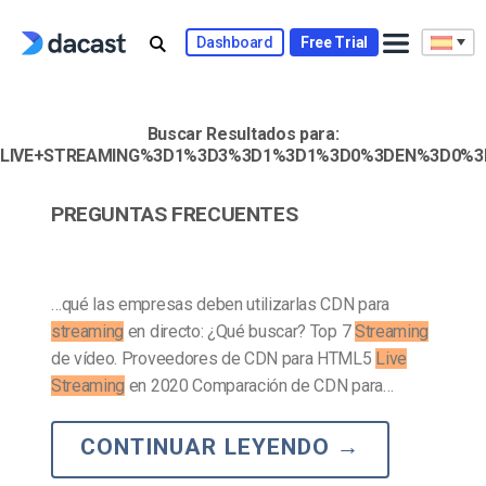
Skip
to
Dashboard
Free Trial
content
Buscar Resultados para:
LIVE+STREAMING%3D1%3D3%3D1%3D1%3D0%3DEN%3D0%3
PREGUNTAS FRECUENTES
…qué las empresas deben utilizarlas CDN para
streaming
en directo: ¿Qué buscar? Top 7
Streaming
de vídeo. Proveedores de CDN para HTML5
Live
Streaming
en 2020 Comparación de CDN para…
CONTINUAR LEYENDO
→