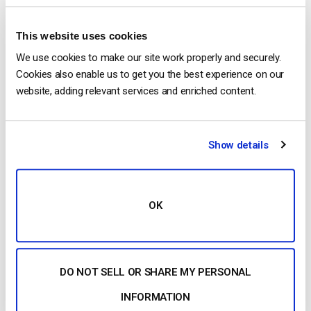
vídeo
Las 10 mejores plataformas y
This website uses cookies
aplicaciones de streaming privado en
We use cookies to make our site work properly and securely.
2025
Cookies also enable us to get you the best experience on our
website, adding relevant services and enriched content.
PUBLICADO EL
APRIL 16, 2026
Show details
OK
DO NOT SELL OR SHARE MY PERSONAL
…una plataforma de
streaming
en directo privada que
INFORMATION
te permita compartir el
streaming
con una audiencia