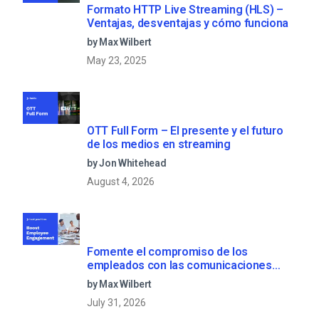
Formato HTTP Live Streaming (HLS) –
Ventajas, desventajas y cómo funciona
by Max Wilbert
May 23, 2025
OTT Full Form – El presente y el futuro
de los medios en streaming
by Jon Whitehead
August 4, 2026
Fomente el compromiso de los
empleados con las comunicaciones
corporativas en directo
by Max Wilbert
July 31, 2026