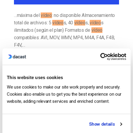
…máxima del
vídeo
: no disponible Almacenamiento
total de archivos: 5
vídeo
s, 40
vídeo
s,
vídeo
s
ilimitados (según el plan) Formatos de
vídeo
compatibles: AVI, MOV, WMV, MP4, M4A, F4A, F4B,
F4V,…
CONTINUAR LEYENDO
→
Publicado en
El blog de los expertos en vídeo
This website uses cookies
We use cookies to make our site work properly and securely.
Cookies also enable us to get you the best experience on our
website, adding relevant services and enriched content.
El blog de los expertos en
vídeo
Show details
12 Mejores Plataformas de Alojamiento
de Vídeo Profesional: Cómo elegir la