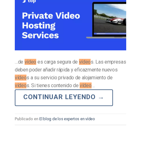
…de
vídeo
es carga segura de
vídeo
s. Las empresas
deben poder añadir rápida y eficazmente nuevos
vídeo
s a su servicio privado de alojamiento de
vídeo
s. Si tienes contenido de
vídeo
…
CONTINUAR LEYENDO
→
Publicado en
El blog de los expertos en vídeo