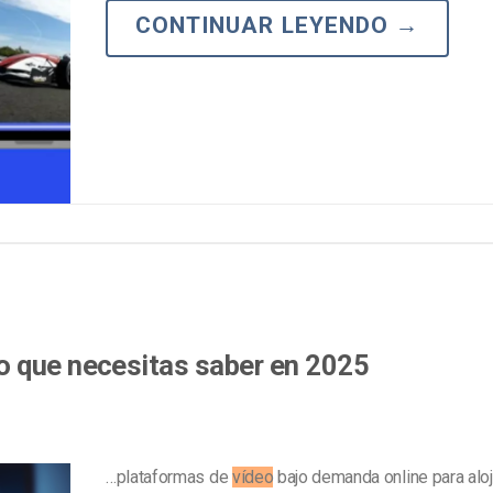
Marketing de Video
Emisoras de Radio y Televisión
CONTINUAR LEYENDO
→
o que necesitas saber en 2025
…plataformas de
vídeo
bajo demanda online para alo