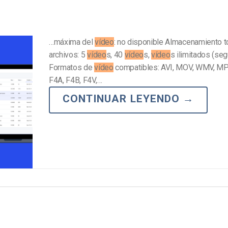
…máxima del
vídeo
: no disponible Almacenamiento t
archivos: 5
vídeo
s, 40
vídeo
s,
vídeo
s ilimitados (seg
Formatos de
vídeo
compatibles: AVI, MOV, WMV, MP
F4A, F4B, F4V,…
CONTINUAR LEYENDO
→