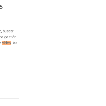
5
to, buscar
 de gestión
de
vídeo
, las