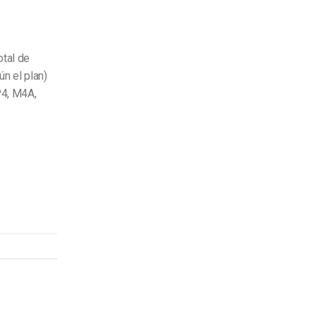
otal de
ún el plan)
4, M4A,