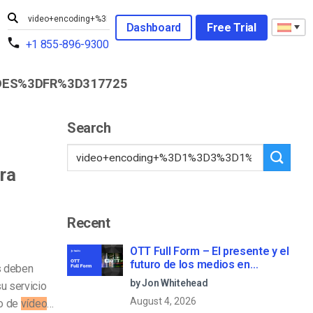
Dashboard
Free Trial
+1 855-896-9300
DES%3DFR%3D317725
Search
ra
Recent
OTT Full Form – El presente y el
futuro de los medios en
s deben
streaming
by Jon Whitehead
su servicio
August 4, 2026
do de
vídeo
…