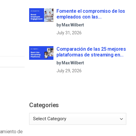
Fomente el compromiso de los
empleados con las
comunicaciones corporativas
by Max Wilbert
en directo
July 31, 2026
Comparación de las 25 mejores
plataformas de streaming en
directo en 2025
by Max Wilbert
July 29, 2026
Categories
jamiento de