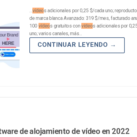
…
vídeo
s adicionales por 0,25 $/cada uno; reproduct
de marca blanca Avanzado: 319 $/mes, facturado a
100
vídeo
s gratuitos con
vídeo
s adicionales por 0,2
uno; varios canales, más…
CONTINUAR LEYENDO
→
ware de alojamiento de vídeo en 2022