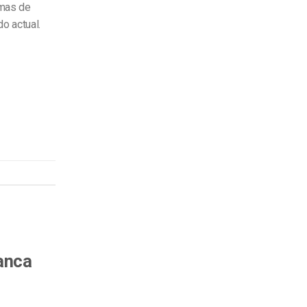
rmas de
do actual.
anca