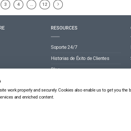
3
4
…
12
RE
RESOURCES
Soporte 24/7
Historias de Éxito de Clientes
Blog
Documentación de Video API
s
ite work properly and securely. Cookies also enable us to get you the 
Documentación de Reproductor API
services and enriched content.
GDPR
POLÍTICA DE PRIVACIDAD
TÉRMINOS DE SERVICIO
MAPA DEL SITIO
Copyright 2026 ©
dacast