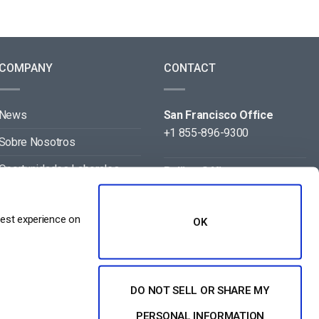
COMPANY
CONTACT
News
San Francisco Office
+1 855-896-9300
Sobre Nosotros
Oportunidades Laborales
Beijing Office
+86 105-123-5043
Contact
best experience on
OK
Aliados
DO NOT SELL OR SHARE MY
PERSONAL INFORMATION