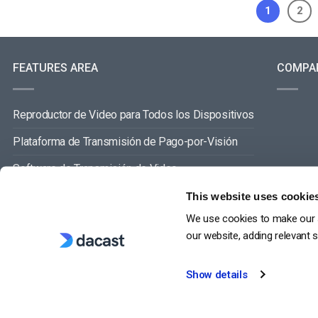
1
2
FEATURES AREA
COMPA
Reproductor de Video para Todos los Dispositivos
Plataforma de Transmisión de Pago-por-Visión
Software de Transmisión de Video
Gestión de Contenidos de Video
This website uses cookie
We use cookies to make our s
VER TODO
our website, adding relevant 
Show details