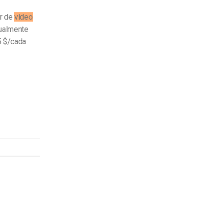
or de
vídeo
nualmente
5 $/cada