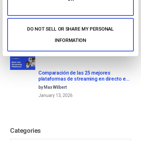
Fomente el compromiso de los
empleados con las comunicaciones
DO NOT SELL OR SHARE MY PERSONAL
corporativas en directo
by Max Wilbert
INFORMATION
December 10, 2018
Comparación de las 25 mejores
plataformas de streaming en directo en
2025
by Max Wilbert
January 13, 2026
Categories