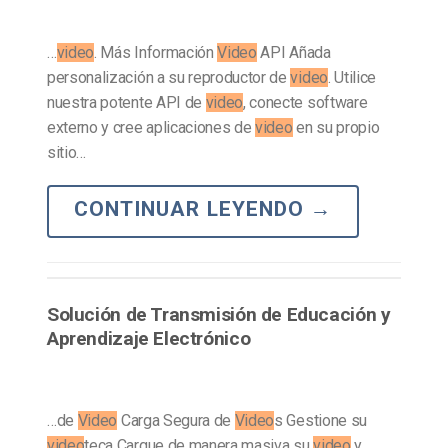
…
video
. Más Información
Video
API Añada
personalización a su reproductor de
video
. Utilice
nuestra potente API de
video
, conecte software
externo y cree aplicaciones de
video
en su propio
sitio…
CONTINUAR LEYENDO
→
Solución de Transmisión de Educación y
Aprendizaje Electrónico
…de
Video
Carga Segura de
Video
s Gestione su
video
teca Cargue de manera masiva su
video
y