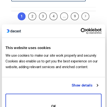
1
2
3
4
…
9
Search
This website uses cookies
We use cookies to make our site work properly and securely.
Recent
Cookies also enable us to get you the best experience on our
website, adding relevant services and enriched content.
OTT Full Form – El presente y el futuro
Show details
de los medios en streaming
by Jon Whitehead
January 16, 2026
OK