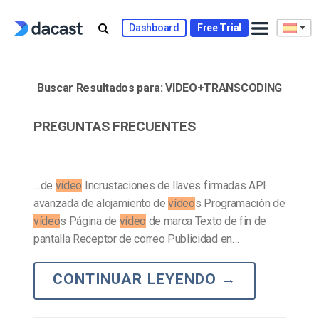
Skip
to
Dashboard
Free Trial
content
Buscar Resultados para:
VIDEO+TRANSCODING
PREGUNTAS FRECUENTES
…de
vídeo
Incrustaciones de llaves firmadas API
avanzada de alojamiento de
vídeo
s Programación de
vídeo
s Página de
vídeo
de marca Texto de fin de
pantalla Receptor de correo Publicidad en…
CONTINUAR LEYENDO
→