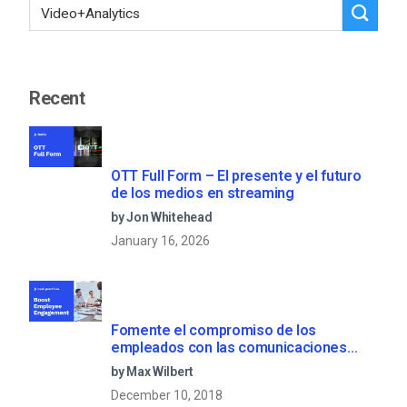
Recent
OTT Full Form – El presente y el futuro
de los medios en streaming
by Jon Whitehead
January 16, 2026
Fomente el compromiso de los
empleados con las comunicaciones
corporativas en directo
by Max Wilbert
December 10, 2018