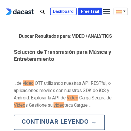
Skip
to
Dashboard
Free Trial
content
Buscar Resultados para:
VIDEO+ANALYTICS
Solución de Transmisión para Música y
Entretenimiento
…de
video
OTT utilizando nuestras API RESTful, o
aplicaciones móviles con nuestros SDK de iOS y
Android. Explorar la API de
Video
Carga Segura de
Video
s Gestione su
video
teca Cargue…
CONTINUAR LEYENDO
→