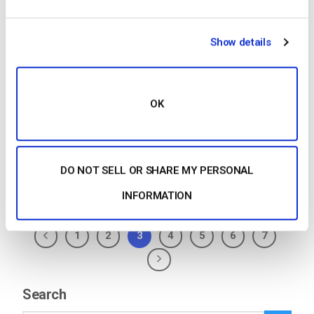
Show details
…Expo galleries
video
portal Unlimited viewers and
live channels
Video
security tools for secure
streaming Monetization tools (SVOD, AVOD), and
pay-per-view (TVOD) Player API and
Video
API
OK
access 24/7 tech…
CONTINUAR LEYENDO
→
DO NOT SELL OR SHARE MY PERSONAL
Publicado en
El blog de los expertos en vídeo
INFORMATION
1
2
3
4
5
6
7
Search