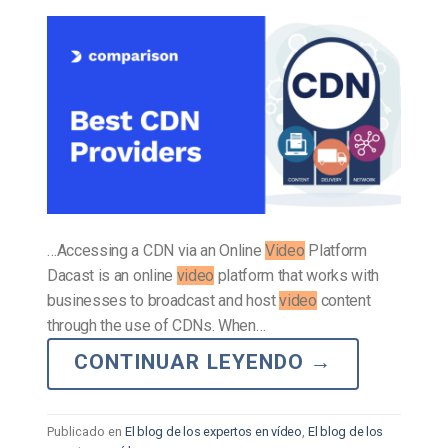
…Accessing a CDN via an Online
Video
Platform
Dacast is an online
video
platform that works with
businesses to broadcast and host
video
content
through the use of CDNs. When…
CONTINUAR LEYENDO
→
Publicado en
El blog de los expertos en vídeo
,
El blog de los