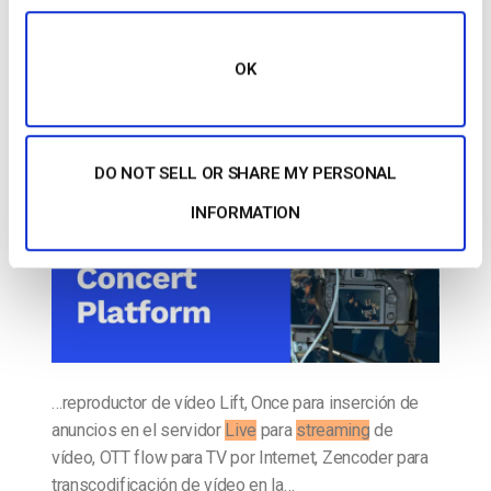
Cómo elegir la mejor plataforma de
conciertos en línea [2022 Update]
OK
PUBLICADO EL
JULY 20, 2026
DO NOT SELL OR SHARE MY PERSONAL
INFORMATION
…reproductor de vídeo Lift, Once para inserción de
anuncios en el servidor
Live
para
streaming
de
vídeo, OTT flow para TV por Internet, Zencoder para
transcodificación de vídeo en la…