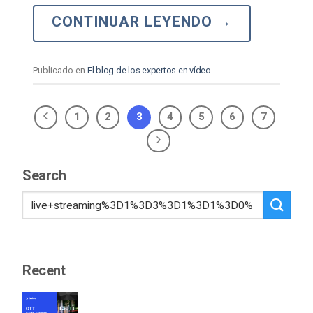
CONTINUAR LEYENDO
→
Publicado en
El blog de los expertos en vídeo
1
2
3
4
5
6
7
Search
Recent