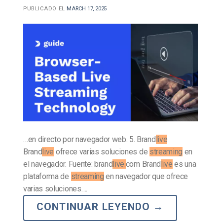
PUBLICADO EL
MARCH 17, 2025
…en directo por navegador web. 5. Brand
live
Brand
live
ofrece varias soluciones de
streaming
en
el navegador. Fuente: brand
live.
com Brand
live
es una
plataforma de
streaming
en navegador que ofrece
varias soluciones….
CONTINUAR LEYENDO
→