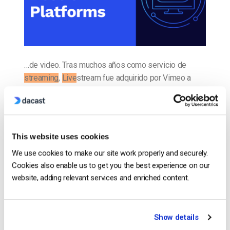
…de video. Tras muchos años como servicio de
streaming
,
Live
stream fue adquirido por Vimeo a
finales de 2017. Hoy en día, ambas empresas
operan servicios de
streaming
de video OTT…
CONTINUAR LEYENDO
→
This website uses cookies
We use cookies to make our site work properly and securely.
Publicado en
El blog de los expertos en vídeo
Cookies also enable us to get you the best experience on our
website, adding relevant services and enriched content.
El blog de los expertos en
Show details
vídeo