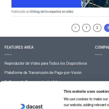
Publicado en
El blog de los expertos en vídeo
1
2
FEATURES AREA
COMPA
Reproductor de Video para Todos los Dispositivos
Plataforma de Transmisión de Pago-por-Visión
Software de Transmisión de Video
Gestión de Contenidos de Video
This website uses cookie
We use cookies to make our s
VER TODO
our website, adding relevant 