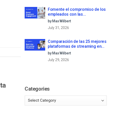
Fomente el compromiso de los
empleados con las
comunicaciones corporativas
by Max Wilbert
en directo
July 31, 2026
Comparación de las 25 mejores
plataformas de streaming en
directo en 2025
by Max Wilbert
July 29, 2026
ta
Categories