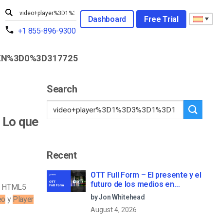
Dashboard
Free Trial
+1 855-896-9300
EN%3D0%3D317725
Search
 Lo que
Recent
OTT Full Form – El presente y el
futuro de los medios en
HTML5
streaming
by Jon Whitehead
eo
y
Player
August 4, 2026