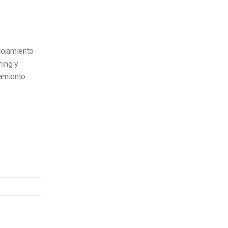
lojamiento
ming y
jamiento