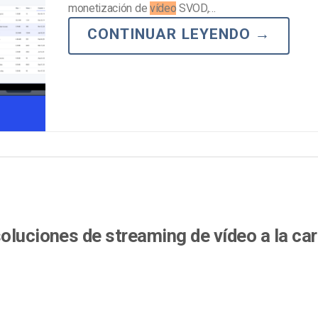
Marketing de Video
monetización de
vídeo
SVOD,…
Emisoras de Radio y Televisión
CONTINUAR LEYENDO
→
oluciones de streaming de vídeo a la car