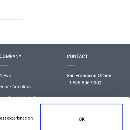
COMPANY
CONTACT
News
San Francisco Office
+1 855-896-9300
Sobre Nosotros
Oportunidades Laborales
Beijing Office
+86 105-123-5043
Contact
best experience on
OK
Aliados