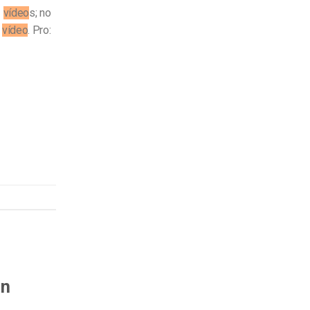
3
vídeo
s; no
e
vídeo
. Pro:
an