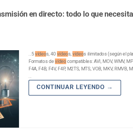
smisión en directo: todo lo que necesit
…5
vídeo
s, 40
vídeo
s,
vídeo
s ilimitados (según el pl
Formatos de
vídeo
compatibles: AVI, MOV, WMV, MP
F4A, F4B, F4V, F4P, M2TS, MTS, VOB, MKV, RMVB, M1
…
CONTINUAR LEYENDO
→