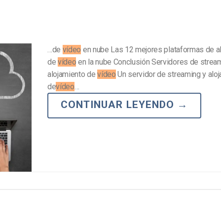
…de
vídeo
en nube Las 12 mejores plataformas de a
de
vídeo
en la nube Conclusión Servidores de strea
alojamiento de
vídeo
Un servidor de streaming y alo
de
vídeo
…
CONTINUAR LEYENDO
→