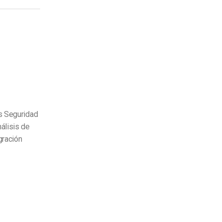
os Seguridad
álisis de
gración