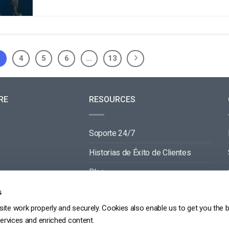
3
4
5
6
…
13
RE
RESOURCES
Soporte 24/7
Historias de Éxito de Clientes
Blog
Documentación de Video API
s
ite work properly and securely. Cookies also enable us to get you the 
Documentación de Reproductor API
services and enriched content.