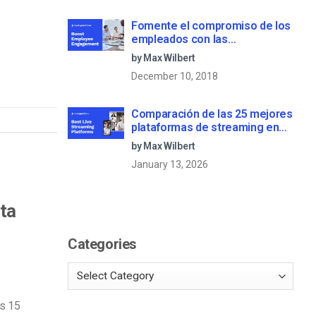
Fomente el compromiso de los
empleados con las
comunicaciones corporativas
by Max Wilbert
en directo
December 10, 2018
Comparación de las 25 mejores
plataformas de streaming en
directo en 2025
by Max Wilbert
January 13, 2026
ta
Categories
as 15