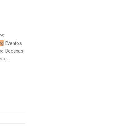
es:
ng
Eventos
dad Docenas
iene…