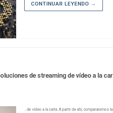
Marketing de Video
CONTINUAR LEYENDO
→
Emisoras de Radio y Televisión
oluciones de streaming de vídeo a la car
…de vídeo a la carta. A partir de ahí, compararemos l