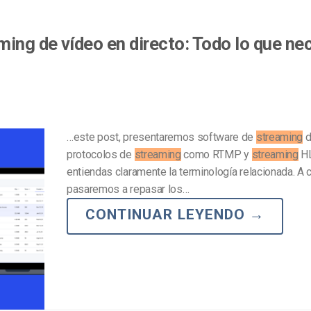
ing de vídeo en directo: Todo lo que ne
…este post, presentaremos software de
streaming
d
protocolos de
streaming
como RTMP y
streaming
HL
entiendas claramente la terminología relacionada. A c
pasaremos a repasar los…
CONTINUAR LEYENDO
→