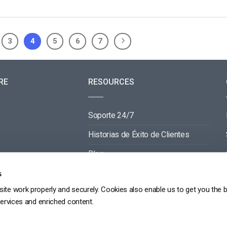
3
4
5
6
7
RE
RESOURCES
Soporte 24/7
Historias de Éxito de Clientes
Blog
Documentación de Video API
s
ite work properly and securely. Cookies also enable us to get you the 
Documentación de Reproductor API
services and enriched content.