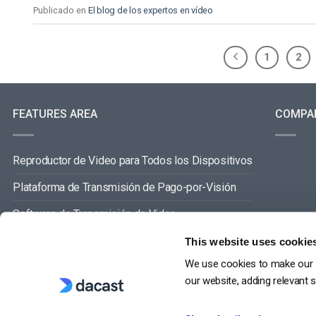
Publicado en
El blog de los expertos en vídeo
1
2
FEATURES AREA
COMPA
Reproductor de Video para Todos los Dispositivos
Plataforma de Transmisión de Pago-por-Visión
Software de Transmisión de Video
Gestión de Contenidos de Video
This website uses cookie
We use cookies to make our s
VER TODO
our website, adding relevant 