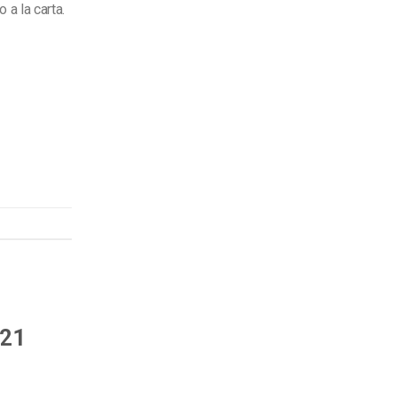
 a la carta.
021