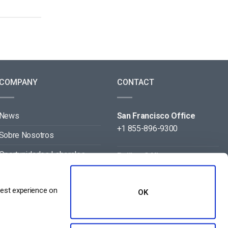
COMPANY
CONTACT
News
San Francisco Office
+1 855-896-9300
Sobre Nosotros
Oportunidades Laborales
Beijing Office
+86 105-123-5043
Contact
best experience on
OK
Aliados