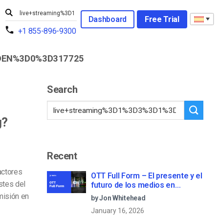
Dashboard
Free Trial
+1 855-896-9300
DEN%3D0%3D317725
Search
g?
Recent
actores
OTT Full Form – El presente y el
stes del
futuro de los medios en
streaming
misión en
by Jon Whitehead
January 16, 2026