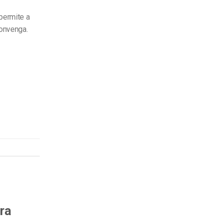
permite a
convenga.
ra