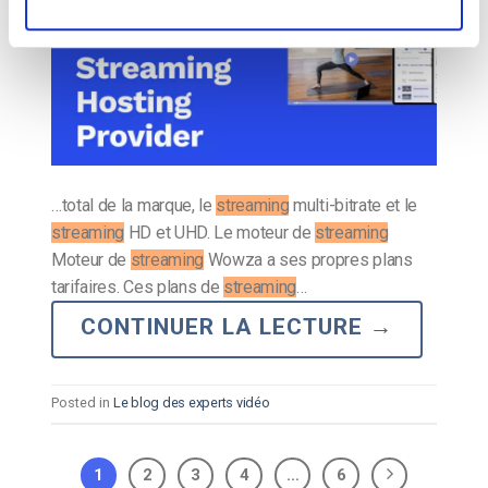
…total de la marque, le
streaming
multi-bitrate et le
streaming
HD et UHD. Le moteur de
streaming
Moteur de
streaming
Wowza a ses propres plans
tarifaires. Ces plans de
streaming
…
CONTINUER LA LECTURE
→
Posted in
Le blog des experts vidéo
1
2
3
4
…
6