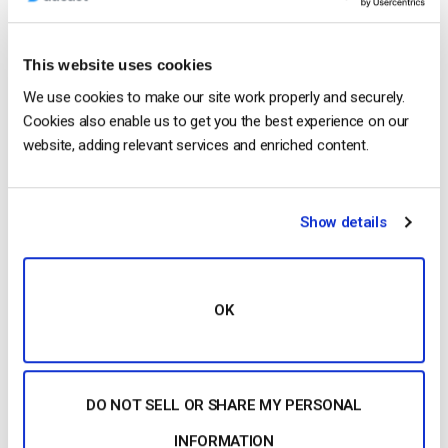
Streaming
Cloud est divisé en plusieurs plans :…
CONTINUER LA LECTURE
→
This website uses cookies
We use cookies to make our site work properly and securely.
Cookies also enable us to get you the best experience on our
Posted in
Le blog des experts vidéo
website, adding relevant services and enriched content.
Le blog des experts vidéo
Show details
Comparaison des 20 meilleurs
fournisseurs d’hébergement de
streaming vidéo : Tout ce que vous devez
OK
savoir [2023 Update]
POSTÉ LE
JANUARY 26, 2026
DO NOT SELL OR SHARE MY PERSONAL
INFORMATION