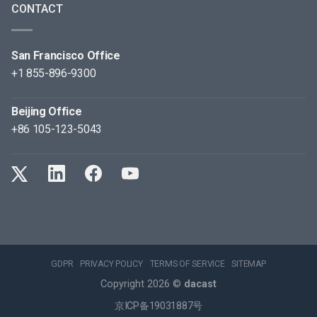
CONTACT
San Francisco Office
+1 855-896-9300
Beijing Office
+86 105-123-5043
GDPR
PRIVACY POLICY
TERMS OF SERVICE
SITEMAP
Copyright 2026 ©
dacast
京ICP备19031887号