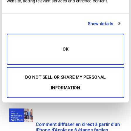
website, adding relevant services and enriched content.
lecture et gérez votre contenu grâce à notre…
CONTINUER LA LECTURE
→
Show details
1
2
3
OK
Search
DO NOT SELL OR SHARE MY PERSONAL
INFORMATION
Recent
Comment diffuser en direct à partir d’un
iPhone d’Apple en 6 étapes faciles