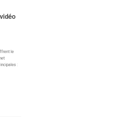
 vidéo
ffrent le
met
incipales :