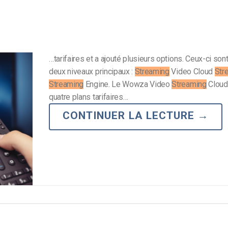
…tarifaires et a ajouté plusieurs options. Ceux-ci son
deux niveaux principaux :
Streaming
Video Cloud
Str
Streaming
Engine. Le Wowza Video
Streaming
Cloud
quatre plans tarifaires…
CONTINUER LA LECTURE
→