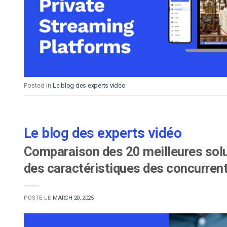
d’apprentissage en ligne
CMS vidéo
Confidentialité et sécuri
Posted in
Le blog des experts vidéo
Le blog des experts vidéo
Comparaison des 20 meilleures solu
des caractéristiques des concurren
POSTÉ LE
MARCH 20, 2025