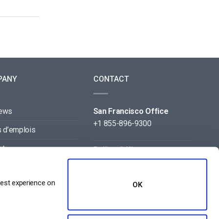
PANY
CONTACT
news
San Francisco Office
+1 855-896-9300
s d’emplois
ct
Beijing Office
+86 105-123-5043
naires
best experience on
OK