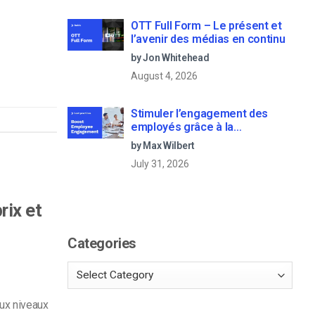
OTT Full Form – Le présent et
l’avenir des médias en continu
by Jon Whitehead
August 4, 2026
Stimuler l’engagement des
employés grâce à la
communication d’entreprise en
by Max Wilbert
direct
July 31, 2026
rix et
Categories
ux niveaux