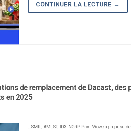
CONTINUER LA LECTURE
→
Monétisation vidéo
té
Marketing vidéo
tions de remplacement de Dacast, des p
ts en 2025
…SMIL, AMLST, ID3, NGRP Prix : Wowza propose de