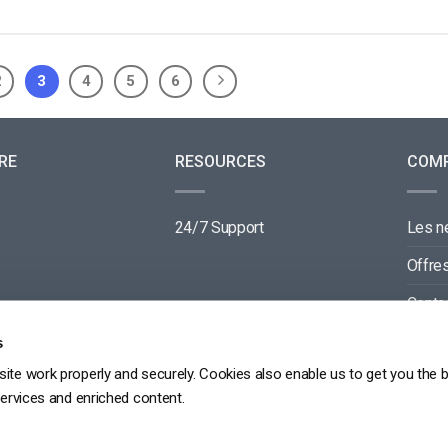
2
3
4
5
6
RE
RESOURCES
COM
24/7 Support
Les 
Offre
Conta
Parte
s
ite work properly and securely. Cookies also enable us to get you the 
services and enriched content.