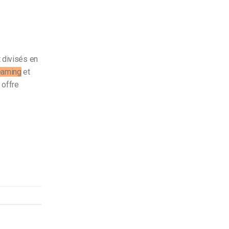
t divisés en
eaming
et
 offre