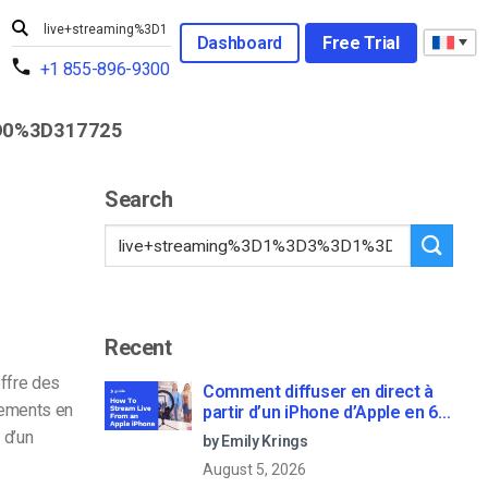
Dashboard
Free Trial
+1 855-896-9300
0%3D317725
Search
Recent
ffre des
Comment diffuser en direct à
nements en
partir d’un iPhone d’Apple en 6
étapes faciles
 d’un
by Emily Krings
August 5, 2026