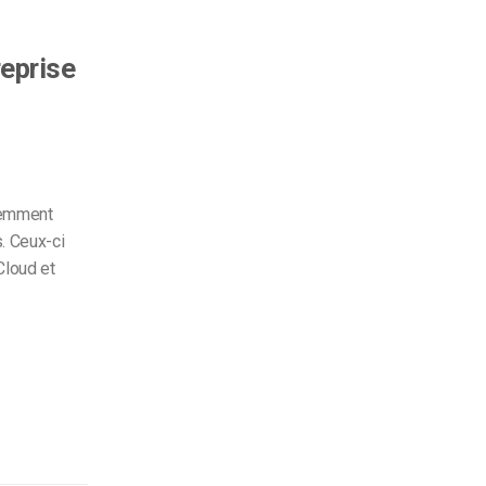
eprise
cemment
s. Ceux-ci
loud et