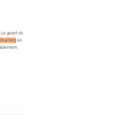
Le géant du
treaming
en
obablement…