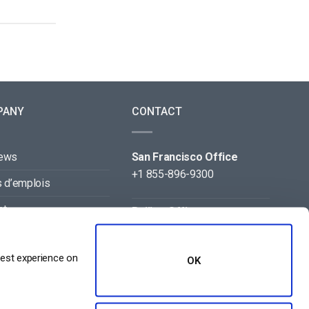
PANY
CONTACT
news
San Francisco Office
+1 855-896-9300
s d’emplois
ct
Beijing Office
+86 105-123-5043
naires
best experience on
OK