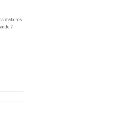
es matières
mande ?