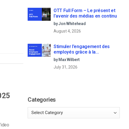
OTT Full Form – Le présent et
l’avenir des médias en continu
by Jon Whitehead
August 4, 2026
Stimuler l’engagement des
employés grâce à la
communication d’entreprise en
by Max Wilbert
direct
July 31, 2026
2025
Categories
Video