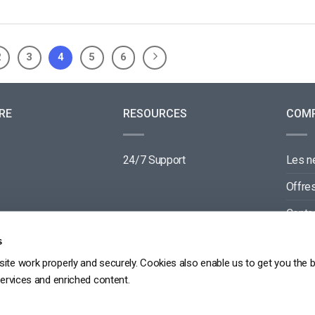
2
3
4
5
6
RE
RESOURCES
COM
24/7 Support
Les 
Offre
Conta
Parte
s
ite work properly and securely. Cookies also enable us to get you the 
services and enriched content.