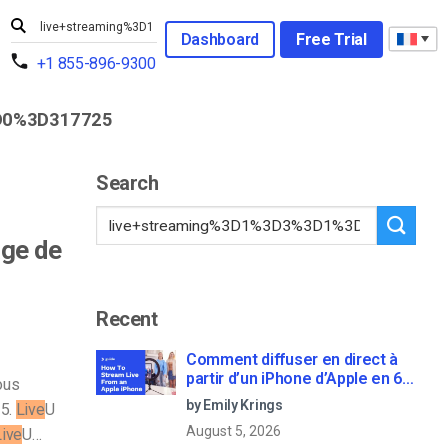
Dashboard
Free Trial
+1 855-896-9300
0%3D317725
Search
age de
Recent
Comment diffuser en direct à
partir d’un iPhone d’Apple en 6
ous
étapes faciles
by Emily Krings
 5.
Live
U
August 5, 2026
Live
U…