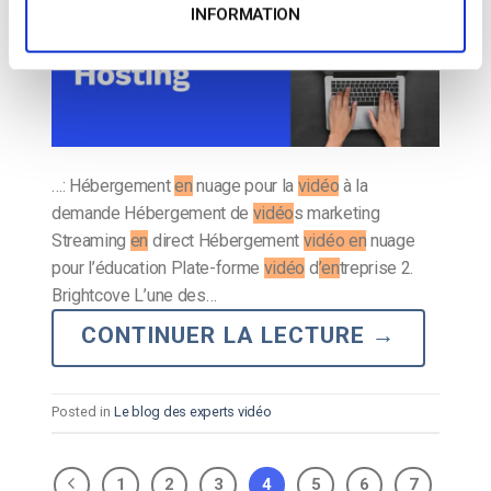
INFORMATION
…: Hébergement
en
nuage pour la
vidéo
à la
demande Hébergement de
vidéo
s marketing
Streaming
en
direct Hébergement
vidéo en
nuage
pour l’éducation Plate-forme
vidéo
d
’en
treprise 2.
Brightcove L’une des…
CONTINUER LA LECTURE
→
Posted in
Le blog des experts vidéo
1
2
3
4
5
6
7