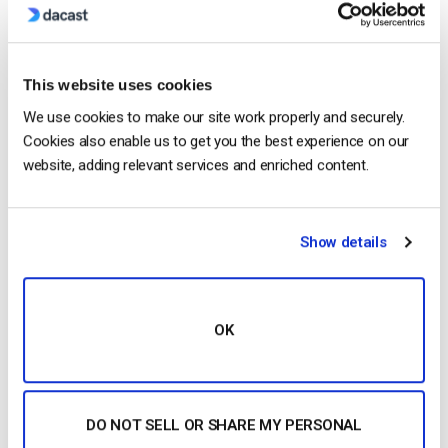
ligne…
CONTINUER LA LECTURE
→
This website uses cookies
We use cookies to make our site work properly and securely.
Posted in
Le blog des experts vidéo
Cookies also enable us to get you the best experience on our
website, adding relevant services and enriched content.
Le blog des experts vidéo
Show details
Hébergement vidéo dans le nuage : Ce
que les diffuseurs professionnels doivent
savoir en 2021
OK
POSTÉ LE
AUGUST 4, 2025
DO NOT SELL OR SHARE MY PERSONAL