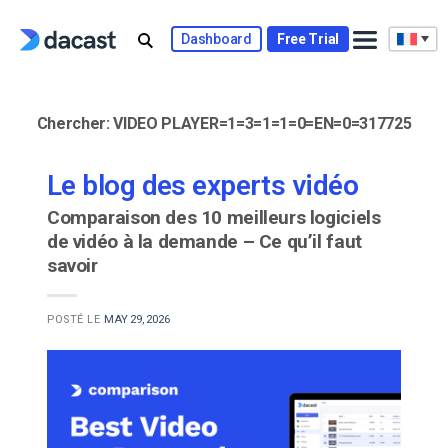
Skip
to
Dashboard
Free Trial
content
Chercher:
VIDEO PLAYER=1=3=1=1=0=EN=0=317725
Le blog des experts vidéo
Comparaison des 10 meilleurs logiciels
de vidéo à la demande – Ce qu’il faut
savoir
POSTÉ LE
MAY 29, 2026