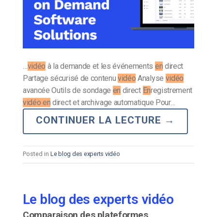
…
vidéo
à la demande et les événements
en
direct
Partage sécurisé de contenu
vidéo
Analyse
vidéo
avancée Outils de sondage
en
direct
En
registrement
vidéo en
direct et archivage automatique Pour…
CONTINUER LA LECTURE
→
Posted in
Le blog des experts vidéo
Le blog des experts vidéo
Comparaison des plateformes