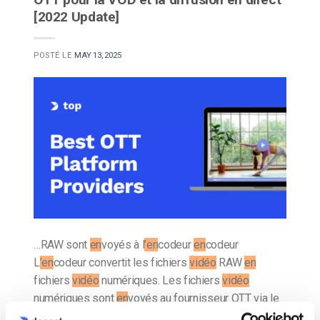
[2022 Update]
POSTÉ LE
MAY 13, 2025
…RAW sont
en
voyés à l
’en
codeur
en
codeur
L
’en
codeur convertit les fichiers
vidéo
RAW
en
fichiers
vidéo
numériques. Les fichiers
vidéo
numériques sont
en
voyés au fournisseur OTT via le
protocole RTMP Le…