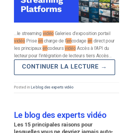
…le streaming
vidéo
Galeries d’exposition portail
vidéo
Prise
en
charge de l
’en
codage
en
direct pour
les principaux
en
codeurs
vidéo
Accès à l’API du
lecteur pour l’intégration de lecteurs tiers Accès…
CONTINUER LA LECTURE
→
Posted in
Le blog des experts vidéo
Le blog des experts vidéo
Les 15 principales raisons pour
lesquelles vous ne devriez jamais auto-