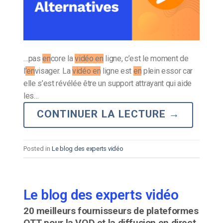
…pas
en
core la
vidéo en
ligne, c’est le moment de
l
’en
visager. La
vidéo en
ligne est
en
plein essor car
elle s’est révélée être un support attrayant qui aide
les…
CONTINUER LA LECTURE
→
Posted in
Le blog des experts vidéo
Le blog des experts vidéo
20 meilleurs fournisseurs de plateformes
OTT pour la VOD et la diffusion en direct