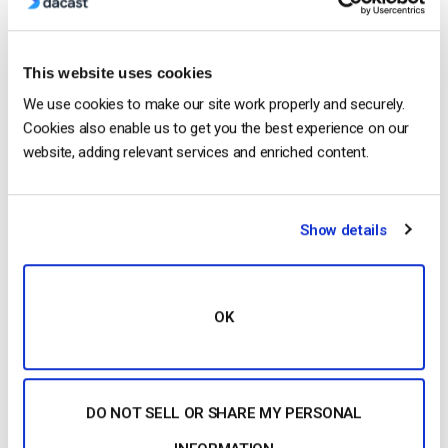
CONTINUER LA LECTURE
→
This website uses cookies
Posted in
Le blog des experts vidéo
We use cookies to make our site work properly and securely.
Cookies also enable us to get you the best experience on our
website, adding relevant services and enriched content.
Le blog des experts vidéo
Comment créer des plates-formes de
Show details
vidéo à la demande qui aident votre
entreprise
OK
POSTÉ LE
MAY 27, 2026
DO NOT SELL OR SHARE MY PERSONAL