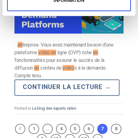
INFORMATION
…
en
treprise. Vous avez maintenant besoin d’une
plateforme
vidéo en
ligne (OVP) riche
en
fonctionnalités pour assurer le succès de la
diffusion
en
continu de
vidéo
s à la demande.
Compte tenu…
CONTINUER LA LECTURE
→
Posted in
Le blog des experts vidéo
1
…
4
5
6
7
8