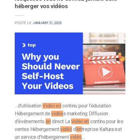
héberger vos vidéos
POSTÉ LE
JANUARY 21, 2025
…d’utilisation
Vidéo en
continu pour l’éducation
Hébergement de
vidéo
s marketing Diffusion
d’événements
en
direct La
vidéo en
continu pour les
ventes Hébergement
vidéo
d
’en
treprise Kaltura est
un service d’hébergement
vidéo
…