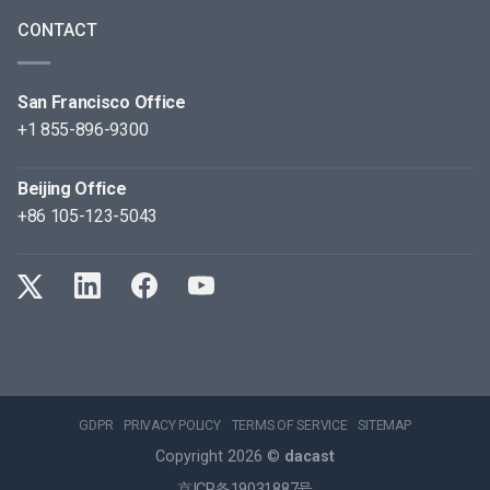
CONTACT
San Francisco Office
+1 855-896-9300
Beijing Office
+86 105-123-5043
GDPR
PRIVACY POLICY
TERMS OF SERVICE
SITEMAP
Copyright 2026 ©
dacast
京ICP备19031887号