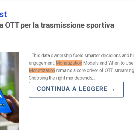
Monetizzazione Video
st
Video Marketing
a OTT per la trasmissione sportiva
…This data ownership fuels smarter decisions and h
engagement.
Monetization
Models and When to Us
Monetization
remains a core driver of OTT streamin
Choosing the right mix depends…
CONTINUA A LEGGERE
→