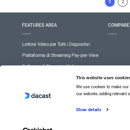
1
2
FEATURES AREA
COMPARE
Lettore Video per Tutti i Dispositivi
Piattaforma di Streaming Pay-per-View
Software di Streaming Video
Gestione dei Contenuti Video
This website uses cookie
We use cookies to make our s
VEDI TUTTO
our website, adding relevant 
Show details