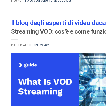
Inserito in
Il blog degli esperti di video dacast
Il blog degli esperti di video daca
Streaming VOD: cos’è e come funzi
PUBBLICATO IL
JUNE 19, 2026