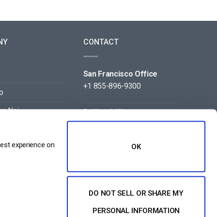
NY
CONTACT
San Francisco Office
+1 855-896-9300
o
on Noi
Beijing Office
+86 105-123-5043
best experience on
OK
DO NOT SELL OR SHARE MY
PERSONAL INFORMATION