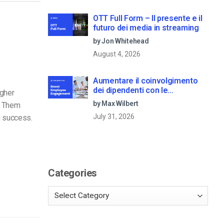
OTT Full Form – Il presente e il
futuro dei media in streaming
by Jon Whitehead
August 4, 2026
Aumentare il coinvolgimento
dei dipendenti con le
igher
comunicazioni aziendali in live
by Max Wilbert
e Them
streaming
July 31, 2026
g success.
Categories