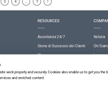
3
4
…
7
RESOURCES
COMPA
Assistenza 24/7
Notizia
Storie di Successo dei Clienti
Chi Siam
Blog
Lavora c
Video API Documentation
Contactti
s
ite work properly and securely. Cookies also enable us to get you the 
Player API Documentation
Partners
services and enriched content.
GDPR
POLITICA SULLA RISERVATEZZA
TERMINI DI SERVIZIO
MAPPA DEL SITO
Copyright 2026 ©
dacast