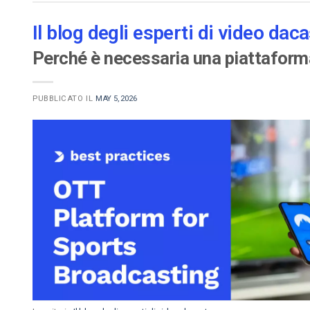
Video CMS
Il blog degli esperti di video daca
Privacy e Sicurezza
Perché è necessaria una piattaform
PUBBLICATO IL
MAY 5, 2026