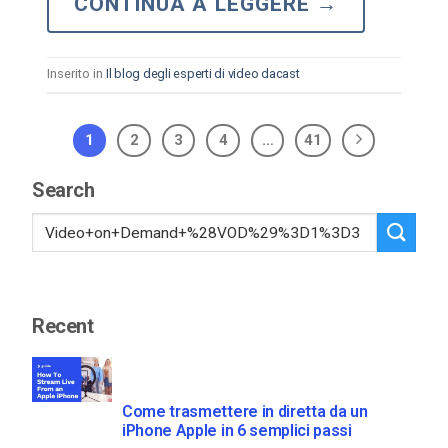
CONTINUA A LEGGERE
→
Inserito in
Il blog degli esperti di video dacast
1
2
3
4
…
41
Search
Recent
Come trasmettere in diretta da un
iPhone Apple in 6 semplici passi