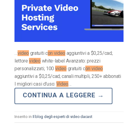
…
video
gratuiti c
on video
aggiuntivi a $0,25/cad;
lettore
video
white-label Avanzato: prezzi
personalizzati; 100
video
gratuiti c
on video
aggiuntivi a $0,25/cad; canali multipli, 250+ abbonati
I migliori casi d’uso:
Video
…
CONTINUA A LEGGERE
→
Inserito in
Il blog degli esperti di video dacast