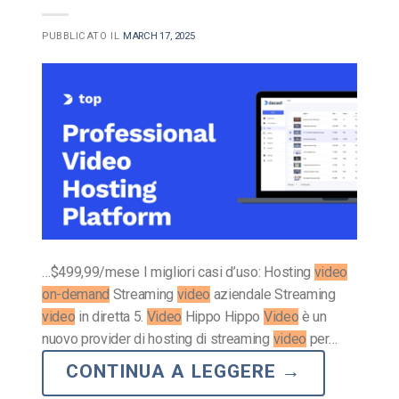
PUBBLICATO IL
MARCH 17, 2025
…$499,99/mese I migliori casi d’uso: Hosting
video
on-demand
Streaming
video
aziendale Streaming
video
in diretta 5.
Video
Hippo Hippo
Video
è un
nuovo provider di hosting di streaming
video
per…
CONTINUA A LEGGERE
→