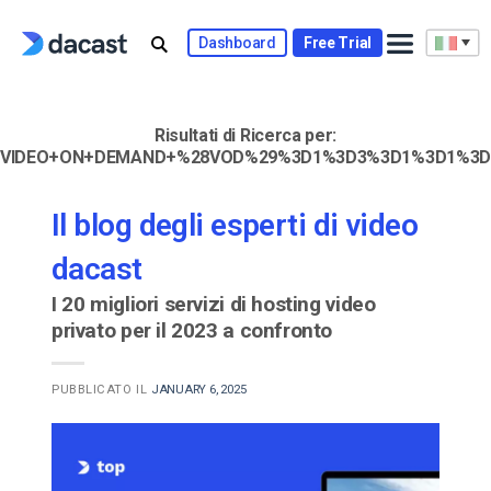
Skip
to
Dashboard
Free Trial
content
Risultati di Ricerca per:
VIDEO+ON+DEMAND+%28VOD%29%3D1%3D3%3D1%3D1%3D
Il blog degli esperti di video
dacast
I 20 migliori servizi di hosting video
privato per il 2023 a confronto
PUBBLICATO IL
JANUARY 6, 2025