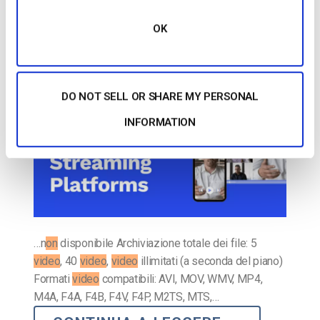
di streaming live nel 2025
OK
PUBBLICATO IL
JULY 29, 2026
DO NOT SELL OR SHARE MY PERSONAL
INFORMATION
…n
on
disponibile Archiviazione totale dei file: 5
video
, 40
video
,
video
illimitati (a seconda del piano)
Formati
video
compatibili: AVI, MOV, WMV, MP4,
M4A, F4A, F4B, F4V, F4P, M2TS, MTS,…