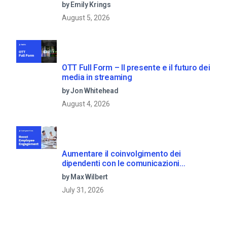
by Emily Krings
August 5, 2026
OTT Full Form – Il presente e il futuro dei
media in streaming
by Jon Whitehead
August 4, 2026
Aumentare il coinvolgimento dei
dipendenti con le comunicazioni
aziendali in live streaming
by Max Wilbert
July 31, 2026