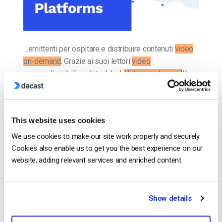
…emittenti per ospitare e distribuire contenuti
video
on-demand
. Grazie ai suoi lettori
video
personalizzabili e white-label.
Video on demand
Il
video on demand
, o in breve VOD, è un altro tipo…
CONTINUA A LEGGERE
→
This website uses cookies
We use cookies to make our site work properly and securely.
Inserito in
Il blog degli esperti di video dacast
Cookies also enable us to get you the best experience on our
website, adding relevant services and enriched content.
Il blog degli esperti di video
Show details
dacast
Confronto tra le 25 migliori piattaforme