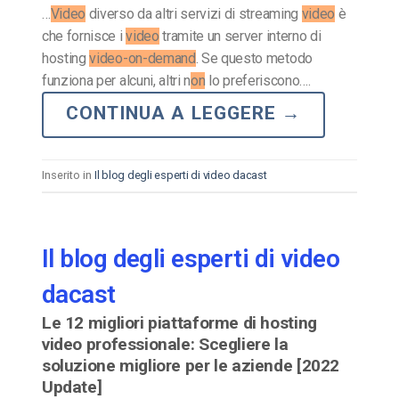
…
Video
diverso da altri servizi di streaming
video
è
che fornisce i
video
tramite un server interno di
hosting
video-on-demand
. Se questo metodo
funziona per alcuni, altri n
on
lo preferiscono….
CONTINUA A LEGGERE
→
Inserito in
Il blog degli esperti di video dacast
Il blog degli esperti di video
dacast
Le 12 migliori piattaforme di hosting
video professionale: Scegliere la
soluzione migliore per le aziende [2022
Update]