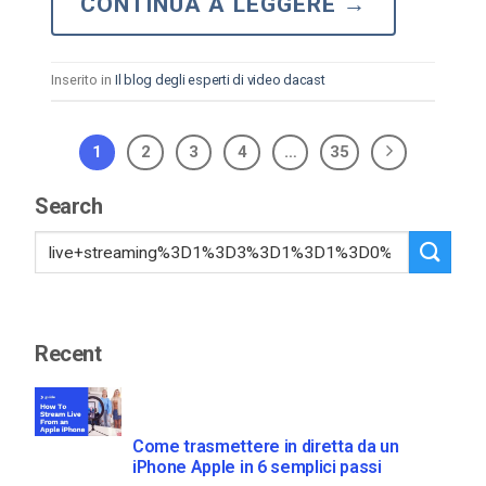
CONTINUA A LEGGERE
→
Inserito in
Il blog degli esperti di video dacast
1
2
3
4
…
35
Search
Recent
Come trasmettere in diretta da un
iPhone Apple in 6 semplici passi