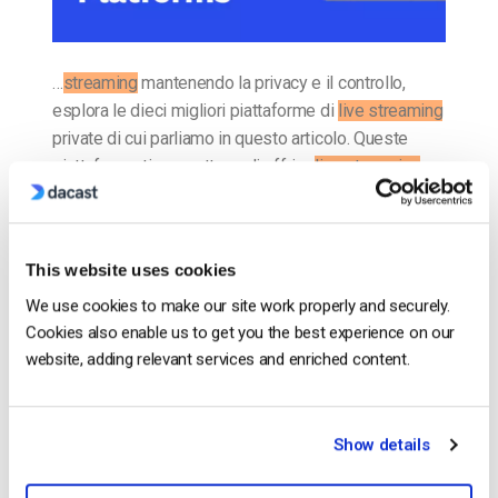
…
streaming
mantenendo la privacy e il controllo,
esplora le dieci migliori piattaforme di
live streaming
private di cui parliamo in questo articolo. Queste
piattaforme ti permettono di offrire
live streaming
…
CONTINUA A LEGGERE
→
This website uses cookies
Inserito in
Il blog degli esperti di video dacast
We use cookies to make our site work properly and securely.
Cookies also enable us to get you the best experience on our
website, adding relevant services and enriched content.
Il blog degli esperti di video
dacast
Show details
Confronto tra YouTube Live e Facebook
Live e tra le migliori piattaforme video