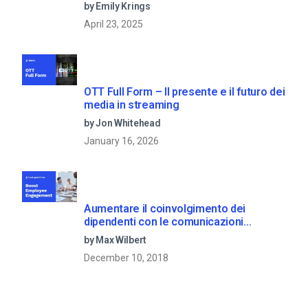
by Emily Krings
April 23, 2025
OTT Full Form – Il presente e il futuro dei
media in streaming
by Jon Whitehead
January 16, 2026
Aumentare il coinvolgimento dei
dipendenti con le comunicazioni
aziendali in live streaming
by Max Wilbert
December 10, 2018