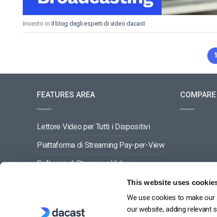
Inserito in
Il blog degli esperti di video dacast
FEATURES AREA
COMPARE
Lettore Video per Tutti i Dispositivi
Piattaforma di Streaming Pay-per-View
Software di Streaming Video
Gestione dei Contenuti Video
This website uses cookie
We use cookies to make our s
VEDI TUTTO
our website, adding relevant 