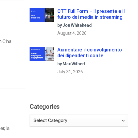
OTT Full Form – Il presente e il
futuro dei media in streaming
by Jon Whitehead
August 4, 2026
n Cina
Aumentare il coinvolgimento
dei dipendenti con le
comunicazioni aziendali in live
by Max Wilbert
streaming
July 31, 2026
Categories
r, la