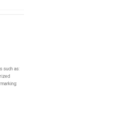
s such as:
rized
rmarking: