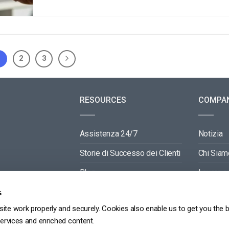
1
2
3
RESOURCES
COMPA
Assistenza 24/7
Notizia
Storie di Successo dei Clienti
Chi Siam
Blog
Lavora c
Video API Documentation
Contactti
s
ite work properly and securely. Cookies also enable us to get you the 
Player API Documentation
Partners
services and enriched content.