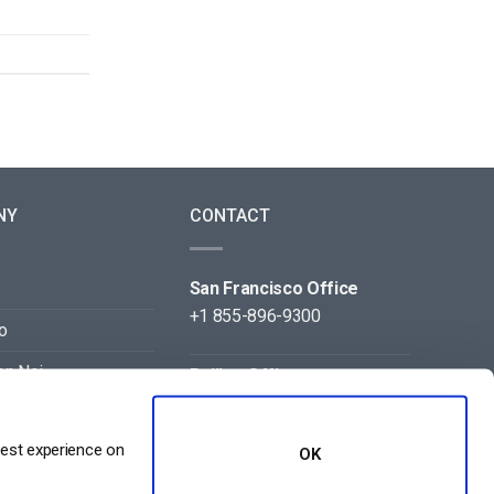
NY
CONTACT
San Francisco Office
+1 855-896-9300
o
on Noi
Beijing Office
+86 105-123-5043
best experience on
OK