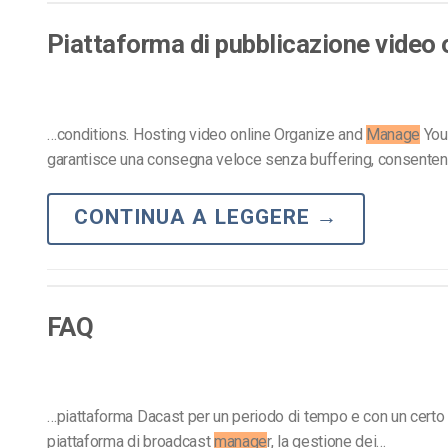
Video CMS
Piattaforma di pubblicazione video 
Privacy e Sicurezza
…conditions. Hosting video online Organize and
Manage
Your
garantisce una consegna veloce senza buffering, consenten
CONTINUA A LEGGERE
→
FAQ
…piattaforma Dacast per un periodo di tempo e con un certo liv
piattaforma di broadcast
manage
r, la gestione dei…