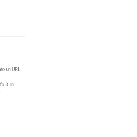
zato un URL
o 3. In
o