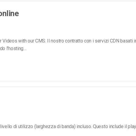
Monetizzazione Video
online
Video Marketing
 Videos with our CMS. Il nostro contratto con i servizi CDN basati i
do l’hosting…
ello di utilizzo (larghezza di banda) incluso. Questo include il playe