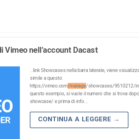
di Vimeo nell’account Dacast
…link Showcases nella barra laterale, viene visualiz
simile a questo:
https://vimeo.com
/manage
/showcases/9510212/inf
questo esempio, si vuole il numero che si trova dop
showcase/ e prima di info….
CONTINUA A LEGGERE
→