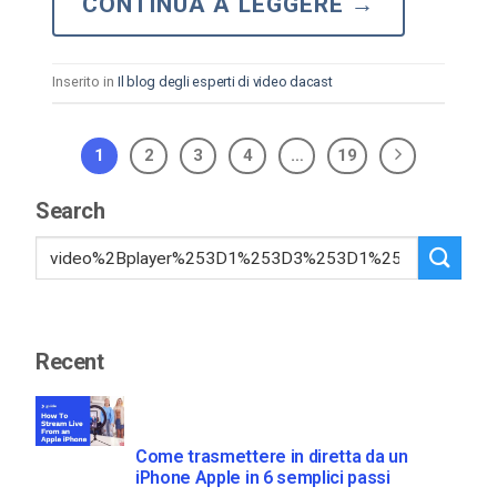
CONTINUA A LEGGERE
→
Inserito in
Il blog degli esperti di video dacast
1
2
3
4
…
19
Search
Recent
Come trasmettere in diretta da un
iPhone Apple in 6 semplici passi