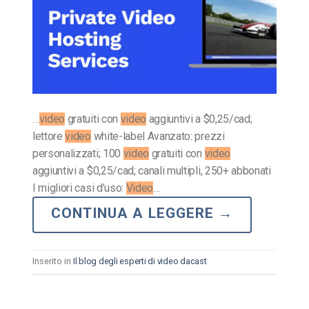
…
video
gratuiti con
video
aggiuntivi a $0,25/cad;
lettore
video
white-label Avanzato: prezzi
personalizzati; 100
video
gratuiti con
video
aggiuntivi a $0,25/cad; canali multipli, 250+ abbonati
I migliori casi d’uso:
Video
…
CONTINUA A LEGGERE
→
Inserito in
Il blog degli esperti di video dacast