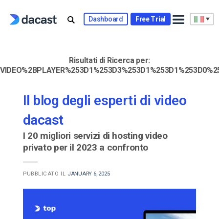
Skip
to
Dashboard
Free Trial
content
Risultati di Ricerca per:
VIDEO%2BPLAYER%253D1%253D3%253D1%253D1%253D0%2
Il blog degli esperti di video
dacast
I 20 migliori servizi di hosting video
privato per il 2023 a confronto
PUBBLICATO IL
JANUARY 6, 2025