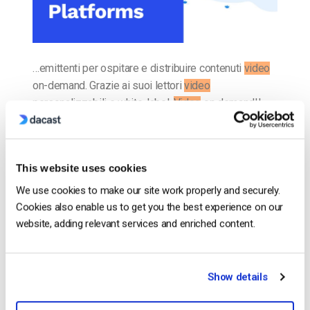
…emittenti per ospitare e distribuire contenuti
video
on-demand. Grazie ai suoi lettori
video
personalizzabili e white-label.
Video
on demandIl
video
on demand, o in breve VOD, è un altro tipo…
CONTINUA A LEGGERE
→
This website uses cookies
We use cookies to make our site work properly and securely.
Inserito in
Il blog degli esperti di video dacast
Cookies also enable us to get you the best experience on our
website, adding relevant services and enriched content.
Il blog degli esperti di video
Show details
dacast
Le 26 migliori alternative a Vimeo nel