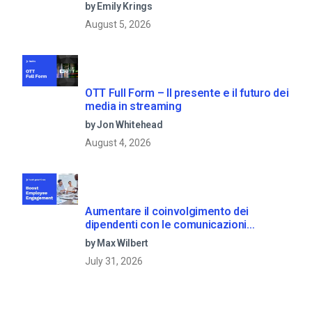
by Emily Krings
August 5, 2026
OTT Full Form – Il presente e il futuro dei
media in streaming
by Jon Whitehead
August 4, 2026
Aumentare il coinvolgimento dei
dipendenti con le comunicazioni
aziendali in live streaming
by Max Wilbert
July 31, 2026