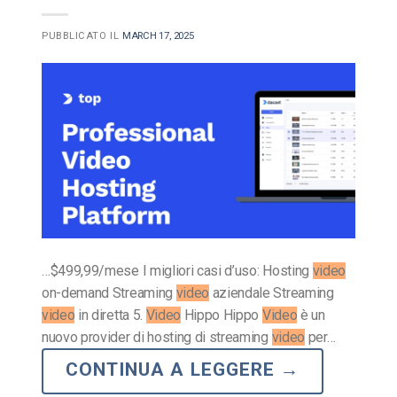
PUBBLICATO IL
MARCH 17, 2025
…$499,99/mese I migliori casi d’uso: Hosting
video
on-demand Streaming
video
aziendale Streaming
video
in diretta 5.
Video
Hippo Hippo
Video
è un
nuovo provider di hosting di streaming
video
per…
CONTINUA A LEGGERE
→