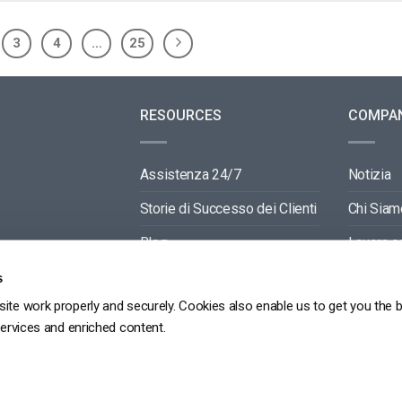
3
4
…
25
RESOURCES
COMPA
Assistenza 24/7
Notizia
Storie di Successo dei Clienti
Chi Siam
Blog
Lavora c
Video API Documentation
Contactti
s
ite work properly and securely. Cookies also enable us to get you the 
Player API Documentation
Partners
services and enriched content.