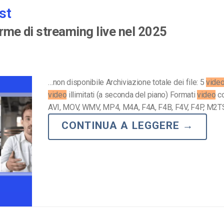
st
orme di streaming live nel 2025
…non disponibile Archiviazione totale dei file: 5
vide
video
illimitati (a seconda del piano) Formati
video
co
AVI, MOV, WMV, MP4, M4A, F4A, F4B, F4V, F4P, M2T
CONTINUA A LEGGERE
→