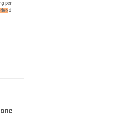
ng per
ideo
di
ione