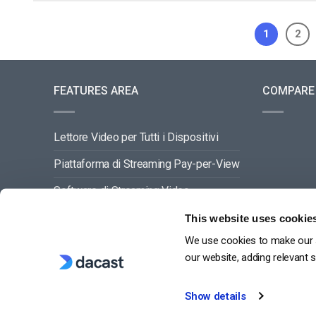
1
2
FEATURES AREA
COMPARE
Lettore Video per Tutti i Dispositivi
Piattaforma di Streaming Pay-per-View
Software di Streaming Video
Gestione dei Contenuti Video
This website uses cookie
We use cookies to make our s
VEDI TUTTO
our website, adding relevant 
Show details