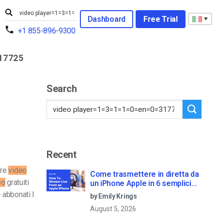
Dashboard
Free Trial
+1 855-896-9300
17725
Search
Recent
ore
video
Come trasmettere in diretta da
eo
gratuiti
un iPhone Apple in 6 semplici
passi
+ abbonati I
by Emily Krings
August 5, 2026