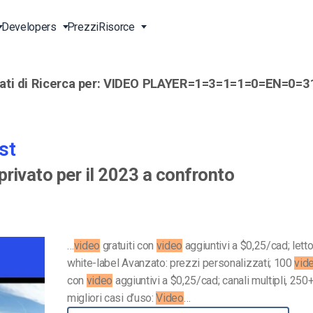
Developers
Prezzi
Risorce
ati di Ricerca per:
VIDEO PLAYER=1=3=1=1=0=EN=0=3
g Live
Vivo
Trasmetti in Diretta Online
Video per le Imprese
Strumenti di Sviluppo
Assistenza 24/7
ne
vo
ideo
Contenuti Anche in Cina
Video per Professionisti del
Transcodifica Video
Assistenza Telefonica
Marketing
st
ta
e API
Lettore Video HTML5
Streaming Pay-per-View
Servizi Professionali
Video per le Vendite
 privato per il 2023 a confronto
Soluzioni per Raggiungere
Upload Video Sicuro
)
Tutto il Mondo
Chi Siamo
ta
Expo Video Gallery
Agenzie Creative
Careers
CDN Live Streaming
Streaming Live per Musicisti
Partners
…
video
gratuiti con
video
aggiuntivi a $0,25/cad; lett
LS)
white-label Avanzato: prezzi personalizzati; 100
vid
 e-
Stazioni TV e Radio
Contatti
con
video
aggiuntivi a $0,25/cad; canali multipli, 250
migliori casi d’uso:
Video
…
orm
Analisi Video