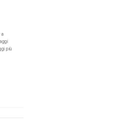
r
a
taggi
ggi più