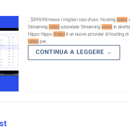
…$499,99/mese I migliori casi d’uso: Hosting
video
o
Streaming
video
aziendale Streaming
video
in dirett
Hippo Hippo
Video
è un nuovo provider di hosting di
video
per…
CONTINUA A LEGGERE
→
st