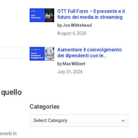
OTT Full Form – Il presente e il
futuro dei media in streaming
by Jon Whitehead
August 4, 2026
Aumentare il coinvolgimento
dei dipendenti con le
comunicazioni aziendali in live
by Max Wilbert
streaming
July 31, 2026
 quello
Categories
eventi in