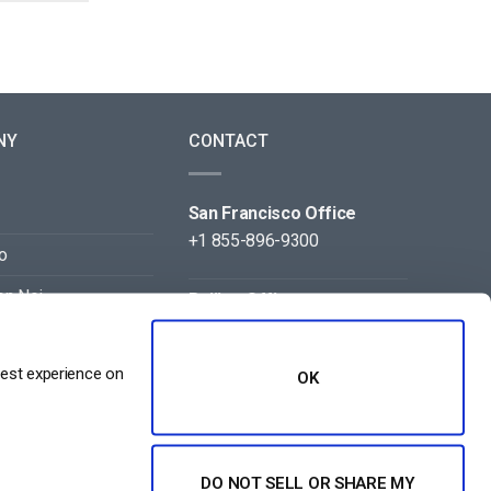
NY
CONTACT
San Francisco Office
+1 855-896-9300
o
on Noi
Beijing Office
+86 105-123-5043
best experience on
OK
DO NOT SELL OR SHARE MY