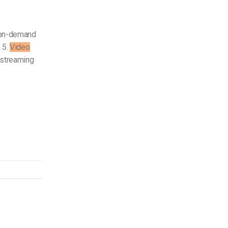
n-demand
a 5.
Video
 streaming