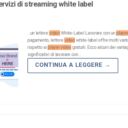
ervizi di streaming white label
…un lettore
video
White-Label Lavorare con un
playe
pagamento, lettore
video
white-label offre molti van
rispetto ai
player video
gratuiti. Ecco alcuni dei vanta
significativi di lavorare con…
CONTINUA A LEGGERE
→