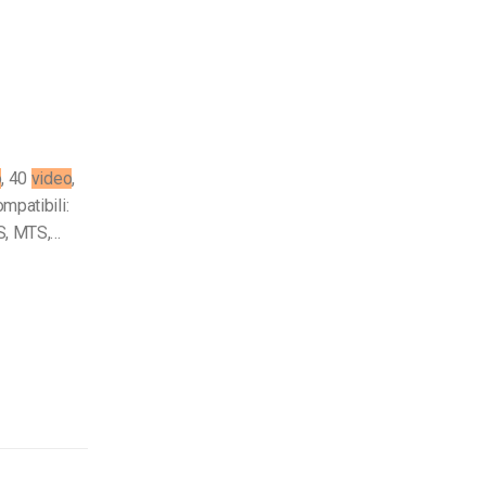
o
, 40
video
,
mpatibili:
S, MTS,…