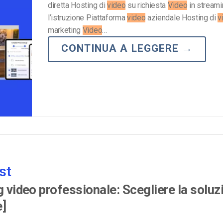
diretta Hosting di
video
su richiesta
Video
in streami
l’istruzione Piattaforma
video
aziendale Hosting di
v
marketing
Video
…
CONTINUA A LEGGERE
→
st
g video professionale: Scegliere la soluz
e]