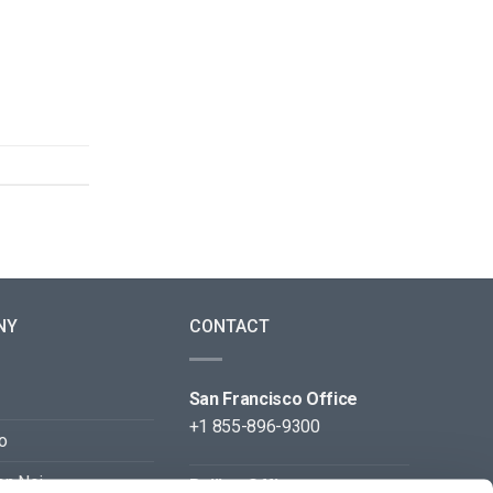
NY
CONTACT
San Francisco Office
+1 855-896-9300
o
on Noi
Beijing Office