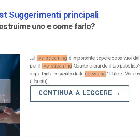
Monetizzazione Video
st
Suggerimenti principali
,
Video Marketing
costruirne uno e come farlo?
…il
live-streaming
, è importante sapere cosa vuoi dal
per il
live-streaming
. Quanto è grande il tuo pubblico
importante la qualità dello
streaming
? Utilizzi Windo
(Ubuntu)…
CONTINUA A LEGGERE
→