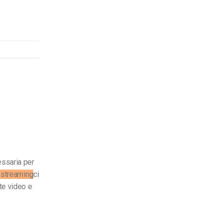
essaria per
e streaming
ci
nte video e