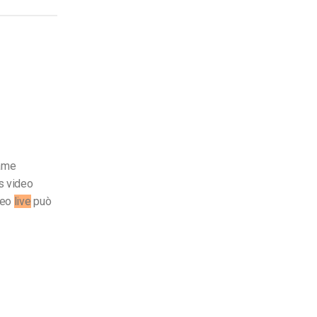
name
s video
deo
live
può