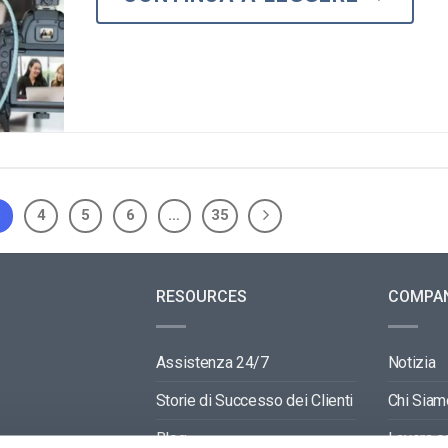
3
4
5
6
…
35
RESOURCES
COMPA
Assistenza 24/7
Notizia
Storie di Successo dei Clienti
Chi Siam
Blog
Lavora c