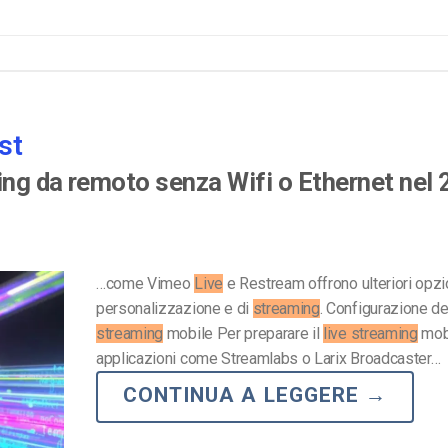
st
ing da remoto senza Wifi o Ethernet nel
…come Vimeo
Live
e Restream offrono ulteriori opzi
personalizzazione e di
streaming
. Configurazione d
streaming
mobile Per preparare il
live streaming
mobi
applicazioni come Streamlabs o Larix Broadcaster…
CONTINUA A LEGGERE
→