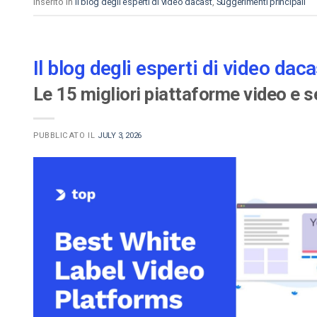
Inserito in
Il blog degli esperti di video dacast
,
Suggerimenti principali
Il blog degli esperti di video daca
Le 15 migliori piattaforme video e s
PUBBLICATO IL
JULY 3, 2026