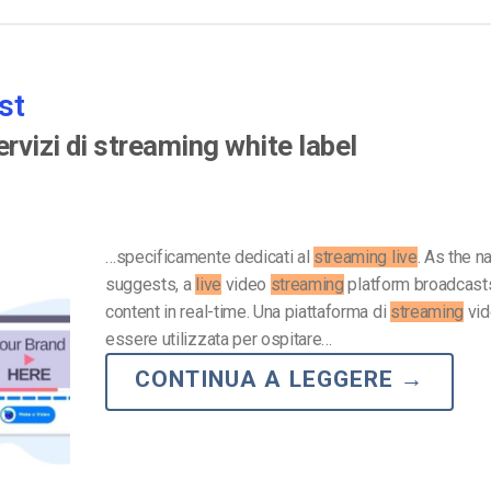
st
ervizi di streaming white label
…specificamente dedicati al
streaming live
. As the 
suggests, a
live
video
streaming
platform broadcast
content in real-time. Una piattaforma di
streaming
vi
essere utilizzata per ospitare…
CONTINUA A LEGGERE
→