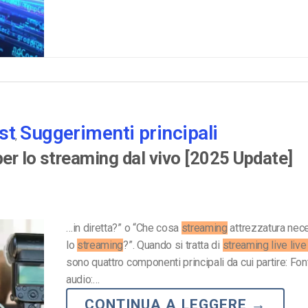
st
Suggerimenti principali
,
per lo streaming dal vivo [2025 Update]
…in diretta?” o “Che cosa
streaming
attrezzatura nec
lo
streaming
?”. Quando si tratta di
streaming live liv
sono quattro componenti principali da cui partire: Fo
audio:…
CONTINUA A LEGGERE
→