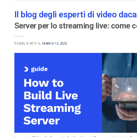
Video CMS
Il blog degli esperti di video daca
Privacy e Sicurezza
Server per lo streaming live: come 
PUBBLICATO IL
MARCH 12, 2025