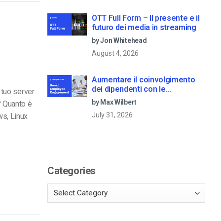
OTT Full Form – Il presente e il
futuro dei media in streaming
by Jon Whitehead
August 4, 2026
Aumentare il coinvolgimento
dei dipendenti con le
 tuo server
comunicazioni aziendali in live
by Max Wilbert
? Quanto è
streaming
July 31, 2026
ws, Linux
Categories