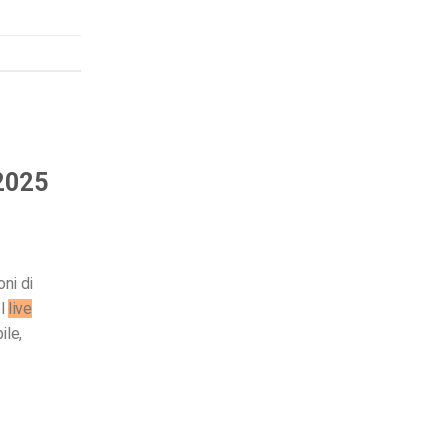
 2025
oni di
el
live
le,