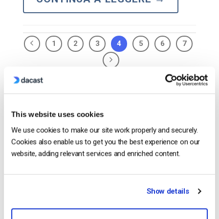
1
2
3
4
5
6
7
Search
This website uses cookies
We use cookies to make our site work properly and securely.
Cookies also enable us to get you the best experience on our
Recent
website, adding relevant services and enriched content.
Show details
Come trasmettere in diretta da un
iPhone Apple in 6 semplici passi
by Emily Krings