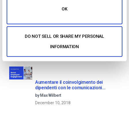
April 23, 2025
OK
OTT Full Form – Il presente e il futuro dei
DO NOT SELL OR SHARE MY PERSONAL
media in streaming
INFORMATION
by Jon Whitehead
January 16, 2026
Aumentare il coinvolgimento dei
dipendenti con le comunicazioni
aziendali in live streaming
by Max Wilbert
December 10, 2018