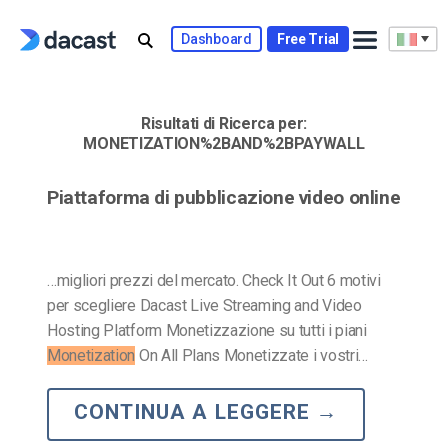
Skip
to
Dashboard
Free Trial
content
Risultati di Ricerca per:
MONETIZATION%2BAND%2BPAYWALL
Piattaforma di pubblicazione video online
…migliori prezzi del mercato. Check It Out 6 motivi
per scegliere Dacast Live Streaming and Video
Hosting Platform Monetizzazione su tutti i piani
Monetization
On All Plans Monetizzate i vostri…
CONTINUA A LEGGERE
→