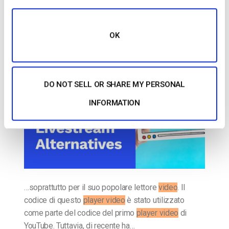
Le 15 migliori alternative a Livestream:
Tutto quello che devi sapere nel 2025
OK
PUBBLICATO IL
APRIL 29, 2025
DO NOT SELL OR SHARE MY PERSONAL
INFORMATION
…soprattutto per il suo popolare lettore
video
. Il
codice di questo
player video
è stato utilizzato
come parte del codice del primo
player video
di
YouTube. Tuttavia, di recente ha…