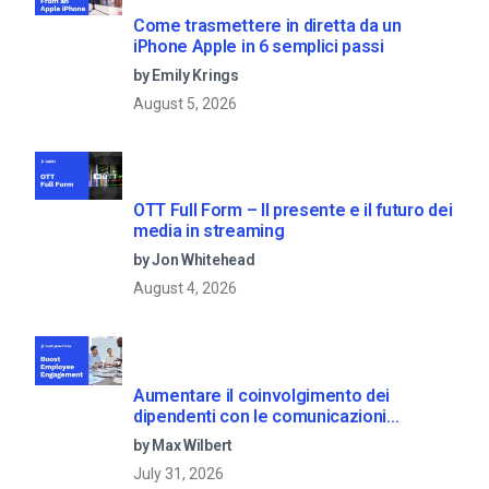
Come trasmettere in diretta da un
iPhone Apple in 6 semplici passi
by Emily Krings
August 5, 2026
OTT Full Form – Il presente e il futuro dei
media in streaming
by Jon Whitehead
August 4, 2026
Aumentare il coinvolgimento dei
dipendenti con le comunicazioni
aziendali in live streaming
by Max Wilbert
July 31, 2026