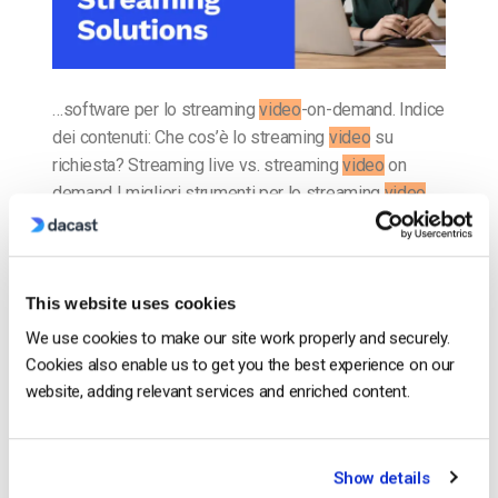
…software per lo streaming
video
-on-demand. Indice
dei contenuti: Che cos’è lo streaming
video
su
richiesta? Streaming live vs. streaming
video
on
demand I migliori strumenti per lo streaming
video
on…
CONTINUA A LEGGERE
→
This website uses cookies
We use cookies to make our site work properly and securely.
Inserito in
Il blog degli esperti di video dacast
Cookies also enable us to get you the best experience on our
website, adding relevant services and enriched content.
Il blog degli esperti di video
Show details
dacast