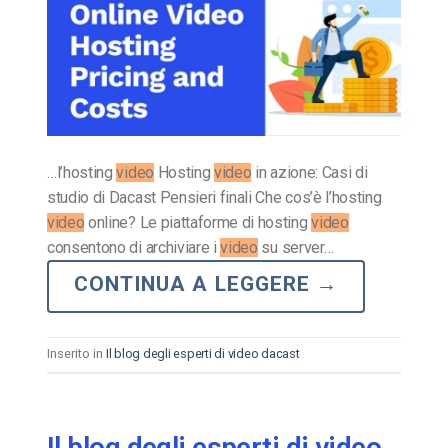
…l’hosting
video
Hosting
video
in azione: Casi di
studio di Dacast Pensieri finali Che cos’è l’hosting
video
online? Le piattaforme di hosting
video
consentono di archiviare i
video
su server…
CONTINUA A LEGGERE
→
Inserito in
Il blog degli esperti di video dacast
Il blog degli esperti di video