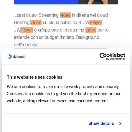
…casi d’uso: Streaming
video
in diretta nel cloud
Hosting
video
su cloud pubblico 8. JW
Player
JW
Player
è un’opzione di streaming
video
per le
aziende con un budget limitato. Background
dell’azienda:…
CONTINUA A LEGGERE
→
Inserito in
Il blog degli esperti di video dacast
This website uses cookies
We use cookies to make our site work properly and securely.
Cookies also enable us to get you the best experience on our
website, adding relevant services and enriched content.
Il blog degli esperti di video
dacast
Show details
Confronto tra YouTube Live e Facebook
Live e tra le migliori piattaforme video