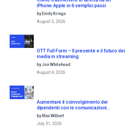
iPhone Apple in 6 semplici passi
by Emily Krings
August 5, 2026
OTT Full Form – Il presente e il futuro dei
media in streaming
by Jon Whitehead
August 4, 2026
Aumentare il coinvolgimento dei
dipendenti con le comunicazioni
aziendali in live streaming
by Max Wilbert
July 31, 2026