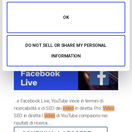
alternative [2023 Update]
OK
PUBBLICATO IL
JUNE 25, 2026
DO NOT SELL OR SHARE MY PERSONAL
INFORMATION
…e Facebook Live, YouTube vince in termini di
ricercabilità e di SEO dei
video
in diretta. Pro:
Video
SEO in diretta I
video
di YouTube compaiono nei
risultati di ricerca….