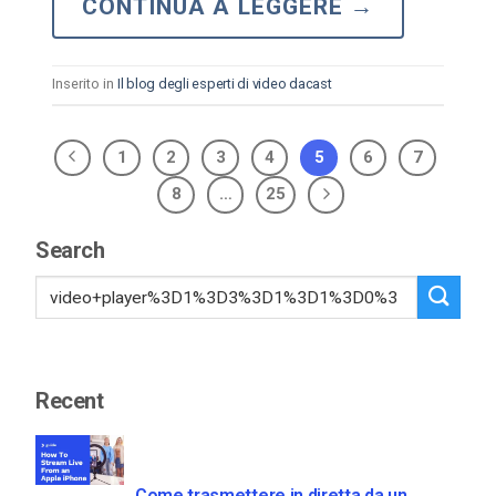
CONTINUA A LEGGERE
→
Inserito in
Il blog degli esperti di video dacast
1
2
3
4
5
6
7
8
…
25
Search
Recent
Come trasmettere in diretta da un