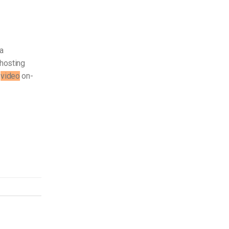
a
 hosting
e
video
on-