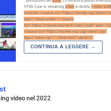
…prestazioni del
video
. Lo dimostra questo esempio
HTML5 per lo streaming
video
in diretta:
<video wid
controlli> <source scr=”https://myweb.org/webm/v
type=”video/webm”> <source
scr=”https://myweb.org/mp4/video1.mg4″ type=”vi
<source scr=”https://myweb.org/ogg/video1.ogv”
type=”video/ogv”> <track kind=”captions”
…
CONTINUA A LEGGERE
→
st
ming video nel 2022