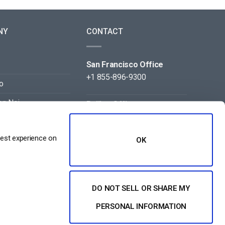
NY
CONTACT
San Francisco Office
+1 855-896-9300
o
on Noi
Beijing Office
+86 105-123-5043
best experience on
OK
DO NOT SELL OR SHARE MY
PERSONAL INFORMATION