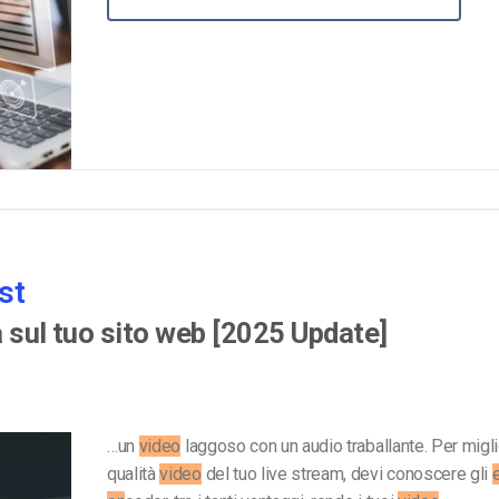
Monetizzazione Video
Video Marketing
st
a sul tuo sito web [2025 Update]
…un
video
laggoso con un audio traballante. Per migli
qualità
video
del tuo live stream, devi conoscere gli