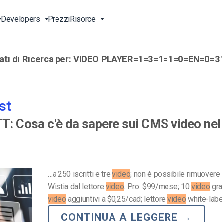
Developers
Prezzi
Risorce
ati di Ricerca per:
VIDEO PLAYER=1=3=1=1=0=EN=0=3
g Live
Vivo
Trasmetti in Diretta Online
Video per le Imprese
Strumenti di Sviluppo
Assistenza 24/7
ne
vo
ideo
Contenuti Anche in Cina
Video per Professionisti del
Transcodifica Video
Assistenza Telefonica
Marketing
st
ta
e API
Lettore Video HTML5
Streaming Pay-per-View
Servizi Professionali
Video per le Vendite
TT: Cosa c’è da sapere sui CMS video ne
Soluzioni per Raggiungere
Upload Video Sicuro
)
Tutto il Mondo
Chi Siamo
ta
Expo Video Gallery
Agenzie Creative
Careers
CDN Live Streaming
Streaming Live per Musicisti
Partners
…a 250 iscritti e tre
video
; non è possibile rimuovere 
LS)
Wistia dal lettore
video
. Pro: $99/mese; 10
video
gra
 e-
Stazioni TV e Radio
Contatti
video
aggiuntivi a $0,25/cad; lettore
video
white-lab
CONTINUA A LEGGERE
→
orm
Analisi Video