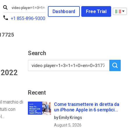
Dashboard
Free Trial
+1 855-896-9300
17725
Search
l 2022
Recent
il marchio di
Come trasmettere in diretta da
tuiti con
un iPhone Apple in 6 semplici
passi
el…
by Emily Krings
August 5, 2026