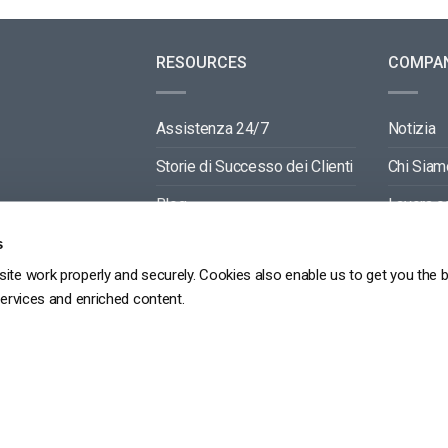
RESOURCES
COMPA
Assistenza 24/7
Notizia
Storie di Successo dei Clienti
Chi Siam
Blog
Lavora c
Video API Documentation
Contactti
s
ite work properly and securely. Cookies also enable us to get you the 
Player API Documentation
Partners
services and enriched content.
GDPR
POLITICA SULLA RISERVATEZZA
TERMINI DI SERVIZIO
MAPPA DEL SITO
Copyright 2026 ©
dacast
京ICP备19031887号