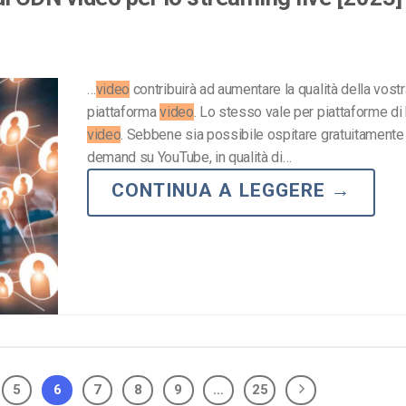
…
video
contribuirà ad aumentare la qualità della vostr
piattaforma
video
. Lo stesso vale per piattaforme di
video
. Sebbene sia possibile ospitare gratuitament
demand su YouTube, in qualità di…
CONTINUA A LEGGERE
→
5
6
7
8
9
…
25