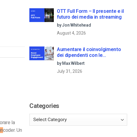
OTT Full Form – Il presente e il
futuro dei media in streaming
by Jon Whitehead
August 4, 2026
Aumentare il coinvolgimento
dei dipendenti con le
comunicazioni aziendali in live
by Max Wilbert
streaming
July 31, 2026
Categories
orare la
en
coder. Un