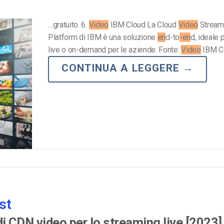
…gratuito. 6.
Video
IBM Cloud La Cloud
Video
Stream
Platform di IBM è una soluzione
en
d-to
-en
d, ideale 
live o on-demand per le aziende. Fonte:
Video
IBM C
CONTINUA A LEGGERE
→
st
 di CDN video per lo streaming live [2023]