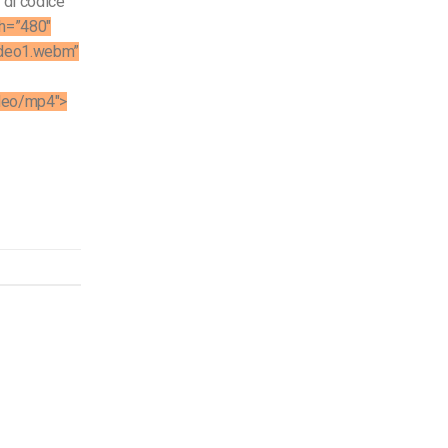
 di codice
th=”480″
ideo1.webm”
deo/mp4″>