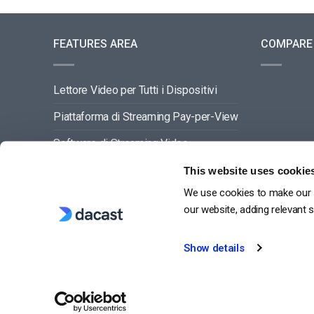
FEATURES AREA
COMPARE
Lettore Video per Tutti i Dispositivi
Piattaforma di Streaming Pay-per-View
Software di Streaming Video
Gestione dei Contenuti Video
This website uses cookie
We use cookies to make our s
VEDI TUTTO
our website, adding relevant 
Show details