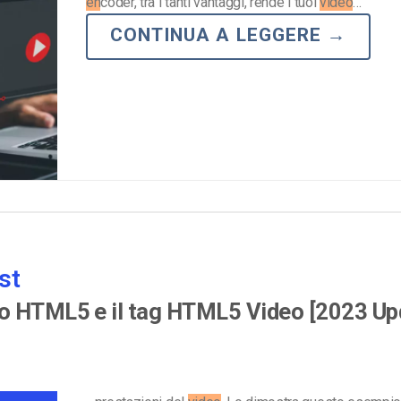
en
coder, tra i tanti vantaggi, rende i tuoi
video
…
CONTINUA A LEGGERE
→
st
eo HTML5 e il tag HTML5 Video [2023 Up