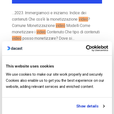
…2023. Immergiamoci e iniziamo. Indice dei
contenuti Che cos’è la monetizzazione
video
?
Comune Monetizzazione
video
Modelli Come
monetizzare i
video
Contenuto Che tipo di contenuti
video
posso monetizzare? Dove si…
CONTINUA A LEGGERE
→
Inserito in
Il blog degli esperti di video dacast
This website uses cookies
We use cookies to make our site work properly and securely.
Cookies also enable us to get you the best experience on our
website, adding relevant services and enriched content.
Il blog degli esperti di video
dacast
Show details
20 migliori fornitori di piattaforme OTT
per il VOD e lo streaming live [2022