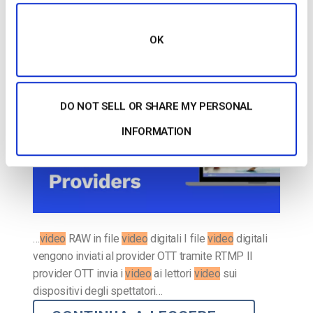
Update]
OK
PUBBLICATO IL
MAY 13, 2025
DO NOT SELL OR SHARE MY PERSONAL
INFORMATION
…
video
RAW in file
video
digitali I file
video
digitali
vengono inviati al provider OTT tramite RTMP Il
provider OTT invia i
video
ai lettori
video
sui
dispositivi degli spettatori…