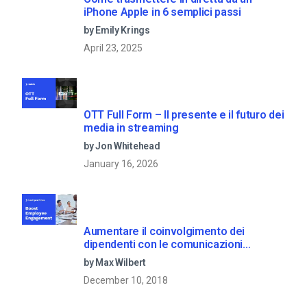
iPhone Apple in 6 semplici passi
by Emily Krings
April 23, 2025
OTT Full Form – Il presente e il futuro dei
media in streaming
by Jon Whitehead
January 16, 2026
Aumentare il coinvolgimento dei
dipendenti con le comunicazioni
aziendali in live streaming
by Max Wilbert
December 10, 2018