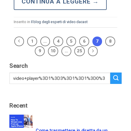
CONTINUA A LEGGERE
→
Inserito in
Il blog degli esperti di video dacast
1
…
4
5
6
7
8
9
10
…
25
Search
Recent
Come trasmettere in diretta da un