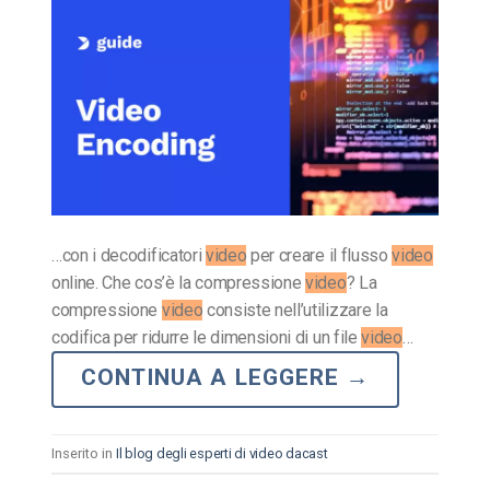
…con i decodificatori
video
per creare il flusso
video
online. Che cos’è la compressione
video
? La
compressione
video
consiste nell’utilizzare la
codifica per ridurre le dimensioni di un file
video
…
CONTINUA A LEGGERE
→
Inserito in
Il blog degli esperti di video dacast