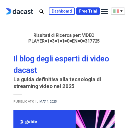
Skip
to
Dashboard
Free Trial
content
Risultati di Ricerca per:
VIDEO
PLAYER=1=3=1=1=0=EN=0=317725
Il blog degli esperti di video
dacast
La guida definitiva alla tecnologia di
streaming video nel 2025
PUBBLICATO IL
MAY 1, 2025