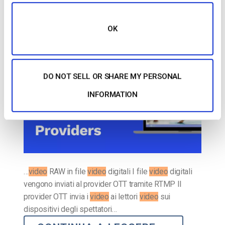
Update]
OK
PUBBLICATO IL
MAY 13, 2025
DO NOT SELL OR SHARE MY PERSONAL
INFORMATION
…
video
RAW in file
video
digitali I file
video
digitali
vengono inviati al provider OTT tramite RTMP Il
provider OTT invia i
video
ai lettori
video
sui
dispositivi degli spettatori…