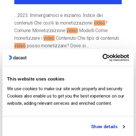
…2023. Immergiamoci e iniziamo. Indice dei
contenuti Che cos’è la monetizzazione
video
?
Comune Monetizzazione
video
Modelli Come
monetizzare i
video
Contenuto Che tipo di contenuti
video
posso monetizzare? Dove si…
CONTINUA A LEGGERE
→
Inserito in
Il blog degli esperti di video dacast
This website uses cookies
We use cookies to make our site work properly and securely.
Cookies also enable us to get you the best experience on our
website, adding relevant services and enriched content.
Il blog degli esperti di video
dacast
Show details
20 migliori fornitori di piattaforme OTT
per il VOD e lo streaming live [2022