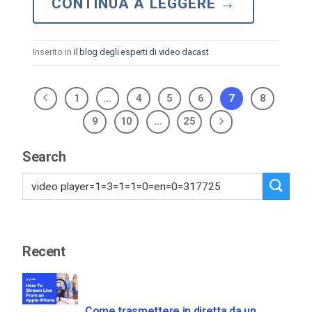
CONTINUA A LEGGERE
→
Inserito in
Il blog degli esperti di video dacast
1
…
4
5
6
7
8
9
10
…
25
Search
Recent
Come trasmettere in diretta da un