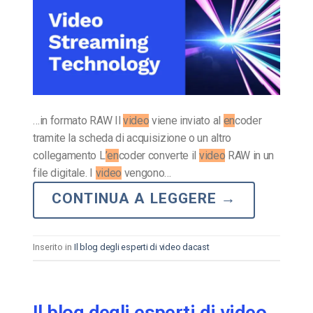
…in formato RAW Il
video
viene inviato al
en
coder
tramite la scheda di acquisizione o un altro
collegamento L
’en
coder converte il
video
RAW in un
file digitale. I
video
vengono…
CONTINUA A LEGGERE
→
Inserito in
Il blog degli esperti di video dacast
Il blog degli esperti di video