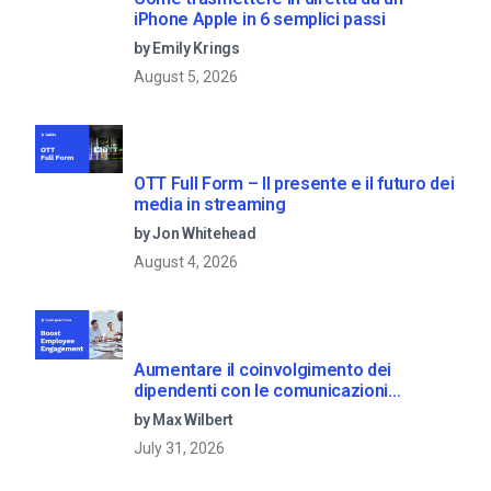
iPhone Apple in 6 semplici passi
by Emily Krings
August 5, 2026
OTT Full Form – Il presente e il futuro dei
media in streaming
by Jon Whitehead
August 4, 2026
Aumentare il coinvolgimento dei
dipendenti con le comunicazioni
aziendali in live streaming
by Max Wilbert
July 31, 2026