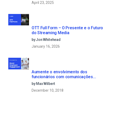
April 23, 2025
OTT Full Form – O Presente e o Futuro
do Streaming Media
by Jon Whitehead
January 16, 2026
Aumente o envolvimento dos
funcionários com comunicações
empresariais em direto
by Max Wilbert
December 10, 2018