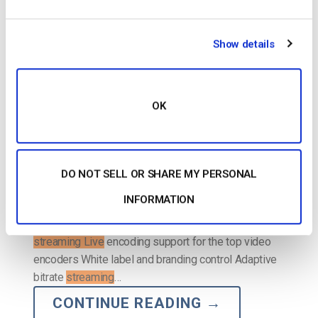
POSTED ON
MAY 5, 2026
Show details
OK
DO NOT SELL OR SHARE MY PERSONAL
INFORMATION
…support RTMP Encoder for ingesting HLS
streaming
Low latency HTML5 channels for video
streaming Live
encoding support for the top video
encoders White label and branding control Adaptive
bitrate
streaming
…
CONTINUE READING
→