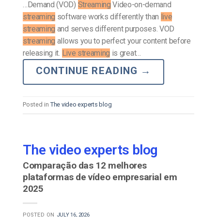
…Demand (VOD)
Streaming
Video-on-demand
streaming
software works differently than
live
streaming
and serves different purposes. VOD
streaming
allows you to perfect your content before
releasing it.
Live streaming
is great…
CONTINUE READING
→
Posted in
The video experts blog
The video experts blog
Comparação das 12 melhores
plataformas de vídeo empresarial em
2025
POSTED ON
JULY 16, 2026