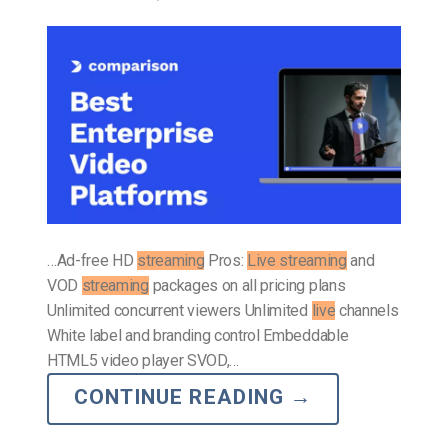
…Ad-free HD
streaming
Pros:
Live streaming
and
VOD
streaming
packages on all pricing plans
Unlimited concurrent viewers Unlimited
live
channels
White label and branding control Embeddable
HTML5 video player SVOD,…
CONTINUE READING
→