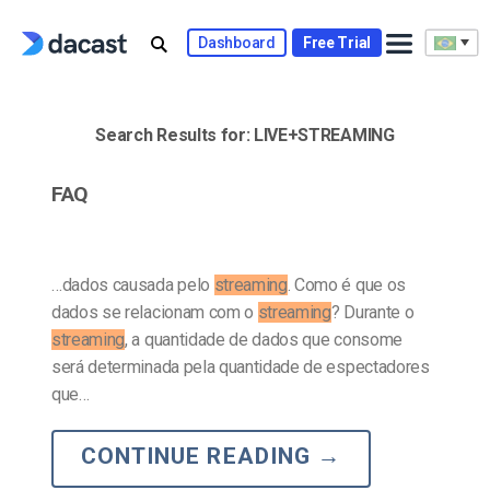
Skip
to
Dashboard
Free Trial
content
Search Results for:
LIVE+STREAMING
FAQ
…dados causada pelo
streaming
. Como é que os
dados se relacionam com o
streaming
? Durante o
streaming
, a quantidade de dados que consome
será determinada pela quantidade de espectadores
que…
CONTINUE READING
→