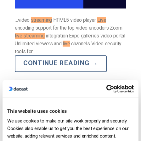
…video
streaming
HTML5 video player
Live
encoding support for the top video encoders Zoom
live streaming
integration Expo galleries video portal
Unlimited viewers and
live
channels Video security
tools for…
CONTINUE READING
→
Posted in
The video experts blog
This website uses cookies
The video experts blog
We use cookies to make our site work properly and securely.
Porque precisa de uma plataforma OTT
Cookies also enable us to get you the best experience on our
para a transmissão de desporto
website, adding relevant services and enriched content.