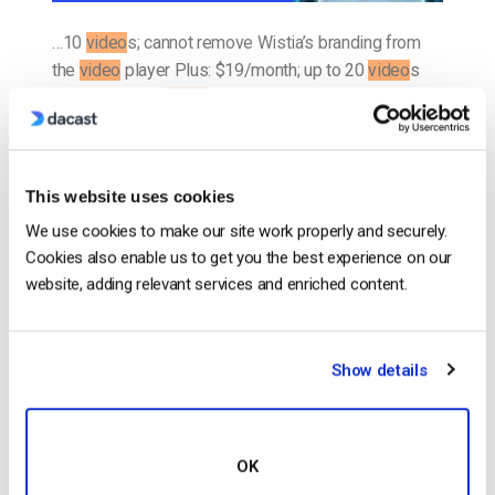
…10
video
s; cannot remove Wistia’s branding from
the
video
player Plus: $19/month; up to 20
video
s
with each extra
video
costing $2 Pro: $79/month; 50
free
video
s with extra
video
s…
CONTINUE READING
→
This website uses cookies
We use cookies to make our site work properly and securely.
Posted in
The video experts blog
Cookies also enable us to get you the best experience on our
website, adding relevant services and enriched content.
Sistema de Gestão de Conteúdo (CMS)
de Vídeo
Show details
O nosso poderoso CMS de
vídeo
permite-lhe
OK
carregar, transcodificar, organizar, monetizar, analisar,