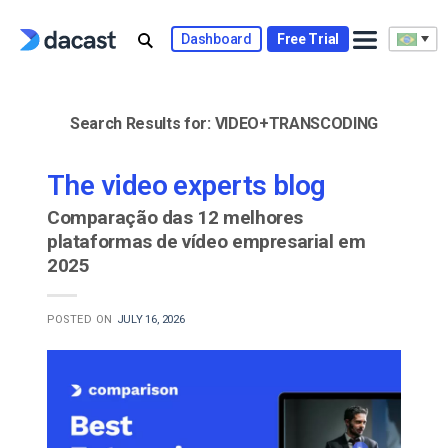
Skip
to
Dashboard
Free Trial
content
Search Results for:
VIDEO+TRANSCODING
The video experts blog
Comparação das 12 melhores
plataformas de vídeo empresarial em
2025
POSTED ON
JULY 16, 2026