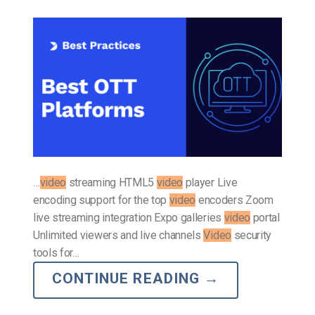
…
video
streaming HTML5
video
player Live
encoding support for the top
video
encoders Zoom
live streaming integration Expo galleries
video
portal
Unlimited viewers and live channels
Video
security
tools for…
CONTINUE READING
→