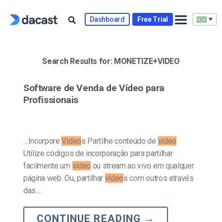
Skip
to
Dashboard
Free Trial
content
Search Results for:
MONETIZE+VIDEO
Software de Venda de Vídeo para
Profissionais
…Incorpore
Vídeo
s Partilhe conteúdo de
vídeo
Utilize códigos de incorporação para partilhar
facilmente um
vídeo
ou stream ao vivo em qualquer
página web. Ou, partilhar
vídeo
s com outros através
das…
CONTINUE READING
→