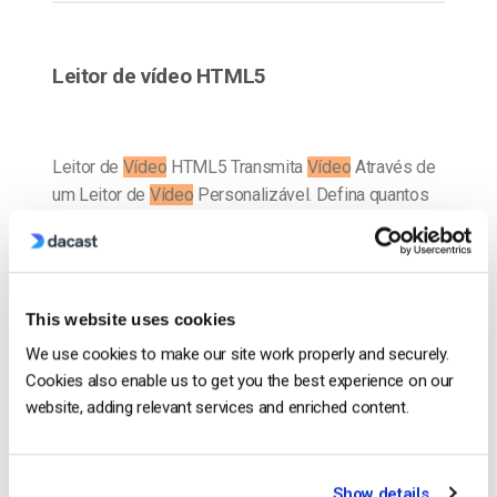
Leitor de vídeo HTML5
Leitor de
Vídeo
HTML5 Transmita
Vídeo
Através de
um Leitor de
Vídeo
Personalizável. Defina quantos
preços de pay-per-view streaming quiser no seu
conteúdo de
vídeo
. Controle taxas, códigos
promocionais e…
This website uses cookies
CONTINUE READING
→
We use cookies to make our site work properly and securely.
Cookies also enable us to get you the best experience on our
website, adding relevant services and enriched content.
1
2
3
4
5
6
…
9
Show details