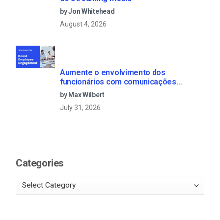
by Jon Whitehead
August 4, 2026
Aumente o envolvimento dos
funcionários com comunicações
empresariais em direto
by Max Wilbert
July 31, 2026
Categories