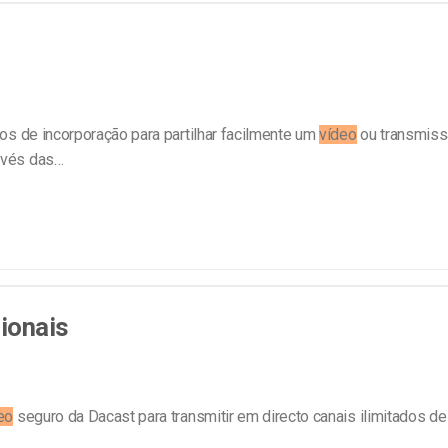
line
Análise de Vídeo
Monetização de Vídeo
a
Marketing em Vídeo
gos de incorporação para partilhar facilmente um
vídeo
ou transmiss
avés das…
ionais
eo
seguro da Dacast para transmitir em directo canais ilimitados d