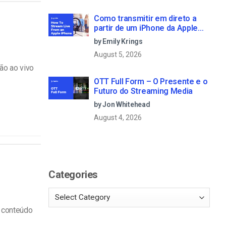
Como transmitir em direto a
partir de um iPhone da Apple
em 6 passos simples
by Emily Krings
August 5, 2026
ão ao vivo
OTT Full Form – O Presente e o
Futuro do Streaming Media
by Jon Whitehead
August 4, 2026
Categories
e conteúdo