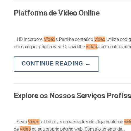
Alojamento de Vídeo On
Platforma de Vídeo Online
Video CMS
Privacidade e Seguranç
…HD Incorpore
Vídeo
s Partilhe conteúdo
vídeo
Utilize códi
em qualquer página web. Ou, partilhe
vídeo
s com outros atr
CONTINUE READING
→
Explore os Nossos Serviços Profiss
…Seus
Vídeo
s. Utilize as capacidades de alojamento de
víd
de
vídeo
na sua própria página web. Com alojamento de…