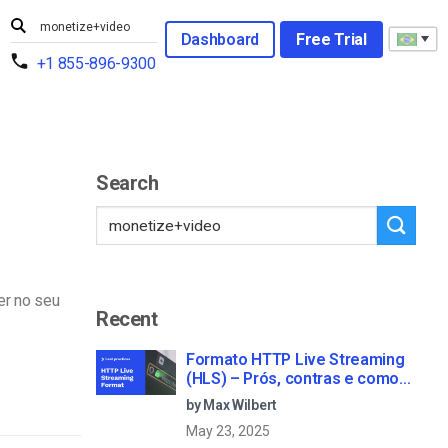
Dashboard
Free Trial
+1 855-896-9300
Search
er no seu
Recent
Formato HTTP Live Streaming
(HLS) – Prós, contras e como
funciona
by Max Wilbert
May 23, 2025