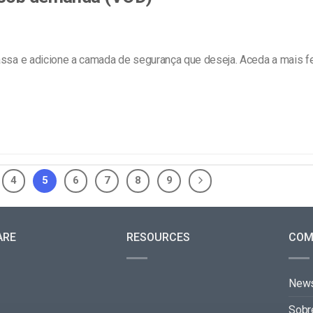
sa e adicione a camada de segurança que deseja. Aceda a mais f
4
5
6
7
8
9
ARE
RESOURCES
COM
New
Sobr