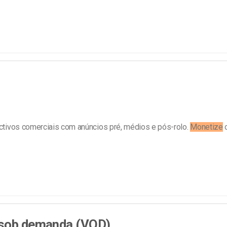
ctivos comerciais com anúncios pré, médios e pós-rolo.
Monetize
 sob demanda (VOD)