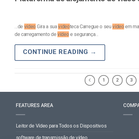
…de
vídeo
Gira a sua
video
teca Carregue o seu
vídeo
em mas
de carregamento de
vídeo
e segurança…
CONTINUE READING
→
1
2
3
FEATURES AREA
COMP
Leitor de Vídeo para Todos os Dispositivos
software de transmissão de vídeo