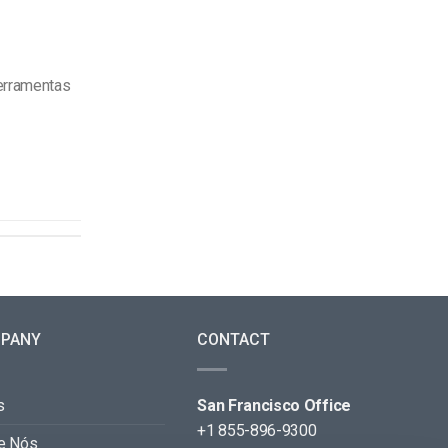
erramentas
PANY
CONTACT
s
San Francisco Office
+1 855-896-9300
e Nós