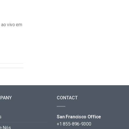
 ao vivo em
PANY
CONTACT
s
San Francisco Office
+1 855-896-9300
e Nós