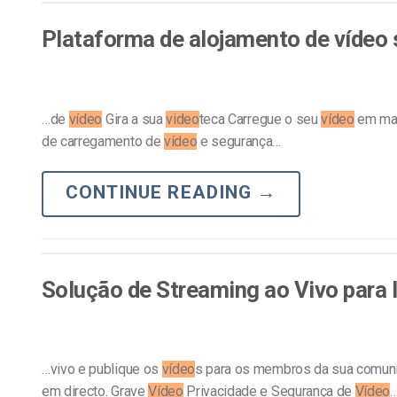
Alojamento de Vídeo On
Plataforma de alojamento de vídeo
Video CMS
Privacidade e Seguranç
…de
vídeo
Gira a sua
video
teca Carregue o seu
vídeo
em mas
de carregamento de
vídeo
e segurança…
CONTINUE READING
→
Solução de Streaming ao Vivo para 
…vivo e publique os
vídeo
s para os membros da sua comuni
em directo. Grave
Vídeo
Privacidade e Segurança de
Vídeo