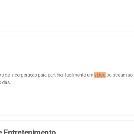
os de incorporação para partilhar facilmente um
vídeo
ou stream ao
s das…
e Entretenimento