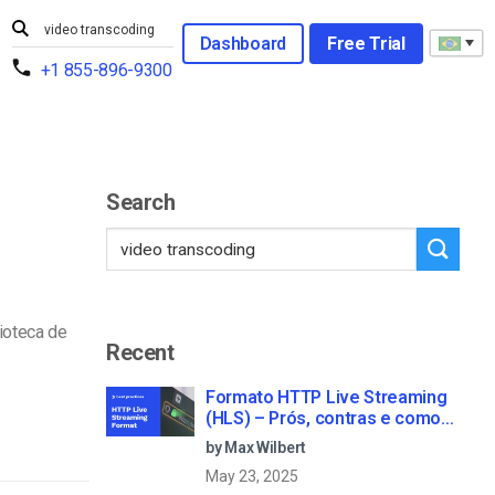
Dashboard
Free Trial
+1 855-896-9300
Search
lioteca de
Recent
Formato HTTP Live Streaming
(HLS) – Prós, contras e como
funciona
by Max Wilbert
May 23, 2025