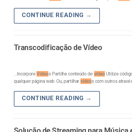
CONTINUE READING
→
Transcodificação de Vídeo
…Incorpore
Vídeo
s Partilhe conteúdo de
vídeo
Utilize códig
qualquer página web. Ou, partilhar
vídeo
s com outros atravé
CONTINUE READING
→
Solução de Streaming para Música 