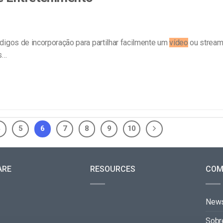
ódigos de incorporação para partilhar facilmente um
vídeo
ou stream
s…
4
5
6
7
8
9
10
ARE
RESOURCES
COM
New
Sobr