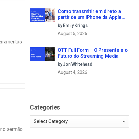
Como transmitir em direto a
partir de um iPhone da Apple
em 6 passos simples
by Emily Krings
August 5, 2026
erramentas
OTT Full Form – O Presente e o
Futuro do Streaming Media
by Jon Whitehead
August 4, 2026
Categories
er o sermão