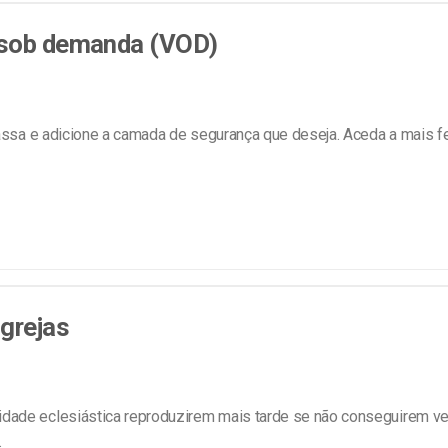
line
Análise de Vídeo
 sob demanda (VOD)
Monetização de Vídeo
a
Marketing em Vídeo
sa e adicione a camada de segurança que deseja. Aceda a mais f
Igrejas
dade eclesiástica reproduzirem mais tarde se não conseguirem v
…