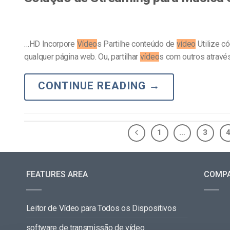
…HD Incorpore
Vídeo
s Partilhe conteúdo de
vídeo
Utilize c
qualquer página web. Ou, partilhar
vídeo
s com outros atravé
CONTINUE READING
→
1
…
3
FEATURES AREA
COMP
Leitor de Vídeo para Todos os Dispositivos
software de transmissão de vídeo