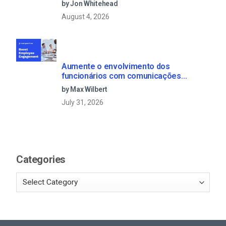
by Jon Whitehead
August 4, 2026
Aumente o envolvimento dos
funcionários com comunicações
empresariais em direto
by Max Wilbert
July 31, 2026
Categories