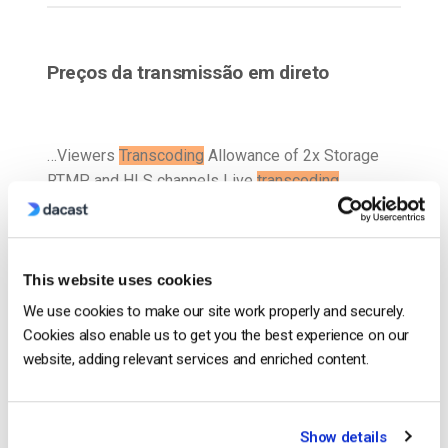
Preços da transmissão em direto
…Viewers
Transcoding
Allowance of 2x Storage
RTMP and HLS channels Live
transcoding
channels Browser based / mobile streaming
Simulcast
Video
Hosting (VOD) VOD to Live Bulk
upload from Google Drive…
This website uses cookies
CONTINUE READING
→
We use cookies to make our site work properly and securely.
Cookies also enable us to get you the best experience on our
website, adding relevant services and enriched content.
1
…
6
7
8
9
10
Show details