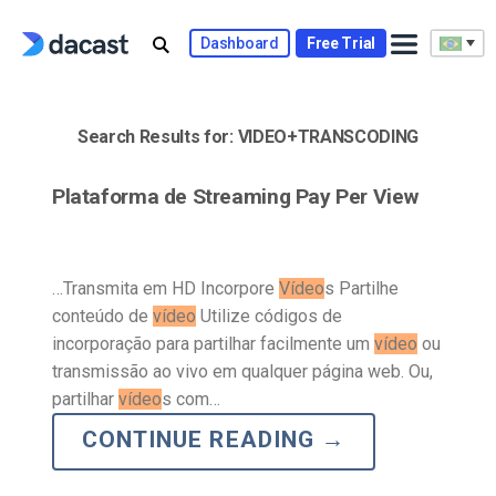
Skip
to
Dashboard
Free Trial
content
Search Results for:
VIDEO+TRANSCODING
Plataforma de Streaming Pay Per View
…Transmita em HD Incorpore
Vídeo
s Partilhe
conteúdo de
vídeo
Utilize códigos de
incorporação para partilhar facilmente um
vídeo
ou
transmissão ao vivo em qualquer página web. Ou,
partilhar
vídeo
s com…
CONTINUE READING
→