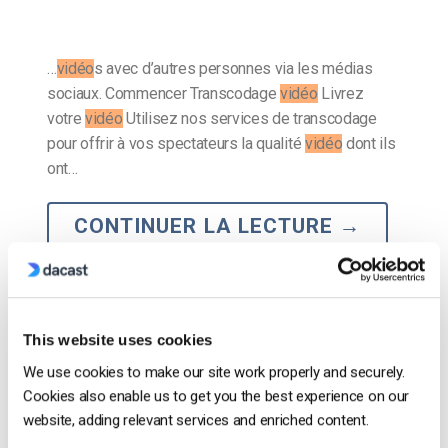
…
vidéo
s avec d’autres personnes via les médias
sociaux. Commencer Transcodage
vidéo
Livrez
votre
vidéo
Utilisez nos services de transcodage
pour offrir à vos spectateurs la qualité
vidéo
dont ils
ont…
CONTINUER LA LECTURE
→
Le blog des experts vidéo
This website uses cookies
Comment utiliser OBS Studio pour une
We use cookies to make our site work properly and securely.
diffusion vidéo professionnelle en 2025
Cookies also enable us to get you the best experience on our
website, adding relevant services and enriched content.