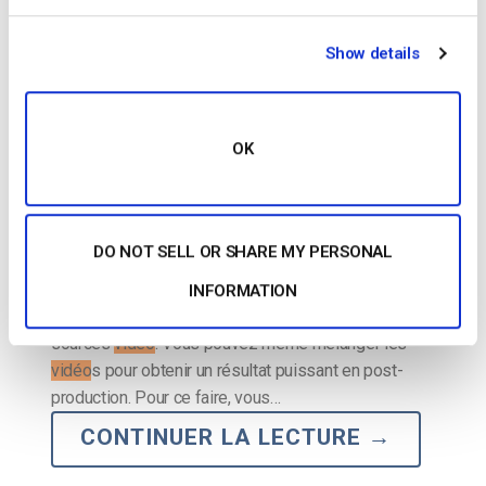
POSTÉ LE
MAY 15, 2026
Show details
OK
DO NOT SELL OR SHARE MY PERSONAL
…professionnelles image dans l’image et faire
INFORMATION
intervenir plusieurs invités
/vidéo
s via plusieurs
sources
vidéo
. Vous pouvez même mélanger les
vidéo
s pour obtenir un résultat puissant en post-
production. Pour ce faire, vous…
CONTINUER LA LECTURE
→