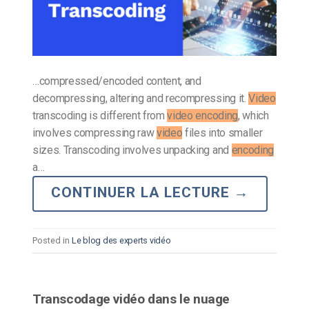
…compressed/encoded content, and
decompressing, altering and recompressing it.
Video
transcoding is different from
video encoding
, which
involves compressing raw
video
files into smaller
sizes. Transcoding involves unpacking and
encoding
a…
CONTINUER LA LECTURE
→
Posted in
Le blog des experts vidéo
Transcodage vidéo dans le nuage