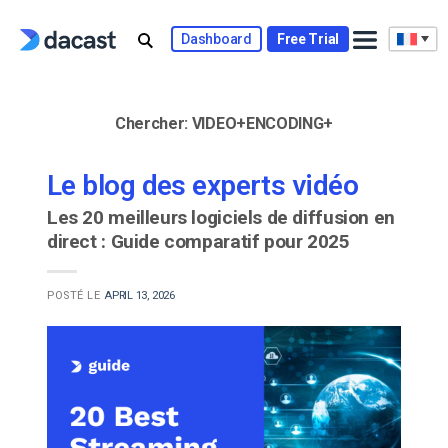
Skip
to
Dashboard
Free Trial
content
Chercher:
VIDEO+ENCODING+
Le blog des experts vidéo
Les 20 meilleurs logiciels de diffusion en
direct : Guide comparatif pour 2025
POSTÉ LE
APRIL 13, 2026