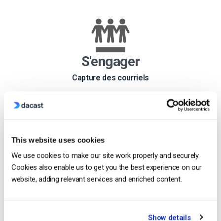
S'engager
Capture des courriels
Utilisez le
formulaire de
capture d’adresses
électroniques
This website uses cookies
intégré pour
We use cookies to make our site work properly and securely.
recueillir des
Cookies also enable us to get you the best experience on our
adresses
website, adding relevant services and enriched content.
électroniques et
constituer vos
listes.
Show details