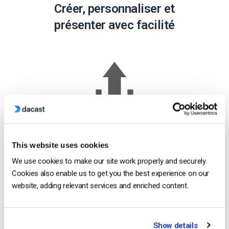
Créer, personnaliser et
présenter avec facilité
Capture
Upload
This website uses cookies
Créer une
We use cookies to make our site work properly and securely.
bibliothèque de
Cookies also enable us to get you the best experience on our
vidéos à la
website, adding relevant services and enriched content.
demande.
Téléchargez vos
fichiers vidéo sur la
plateforme Dacast.
Show details