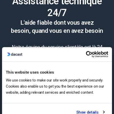
Assistance technique
24/7
L'aide fiable dont vous avez
besoin, quand vous en avez besoin
Notre équipe du service clientèle est là 24
heures sur 24, 7 jours sur 7, pour vous aider
à tirer le meilleur parti de votre solution de
streaming. De plus, vous avez accès à une
This website uses cookies
base de connaissances complète et à une
We use cookies to make our site work properly and securely.
Cookies also enable us to get you the best experience on our
communauté dynamique de professionnels
website, adding relevant services and enriched content.
en ligne.
Show details