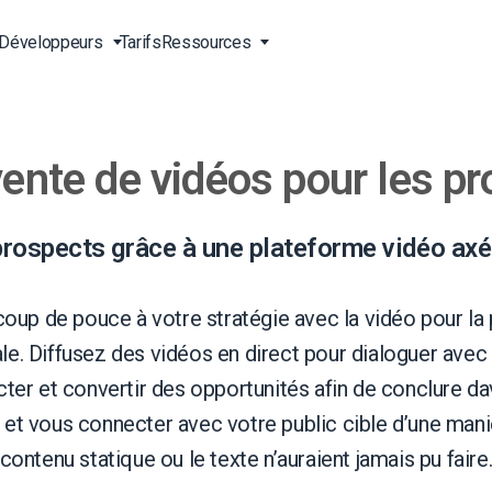
Développeurs
Tarifs
Ressources
vente de vidéos pour les p
ne
s en
Streaming vidéo en direct
Vidéo pour les entreprises
Outils pour développeurs
Support 24/7
 vidéo
Diffusion de contenu en Chine
Vidéo pour les professionnels
Transcodage vidéo
Support téléphonique
gne
ct
du marketing
 du
Diffusion en ligne en direct
Streaming à la carte
Services professionnels
rospects grâce à une plateforme vidéo axée
irect
Vidéo pour la vente
Lecteur vidéo HTML5
Téléchargement sécurisé de
OD)
vidéos
A propos de nous
Solutions de livraison dans le
oup de pouce à votre stratégie avec la vidéo pour la
g
monde entier
Carrières
. Diffusez des vidéos en direct pour dialoguer avec 
Agences de création
Galerie vidéo de l’Expo
Partenaires
ter et convertir des opportunités afin de conclure d
usion
Streaming en direct pour les
Streaming en direct CDN
s, et vous connecter avec votre public cible d’une mani
Contact
musiciens
contenu statique ou le texte n’auraient jamais pu faire
Stations de radio et de
igne
Analyse et statistique vidéo
télévision