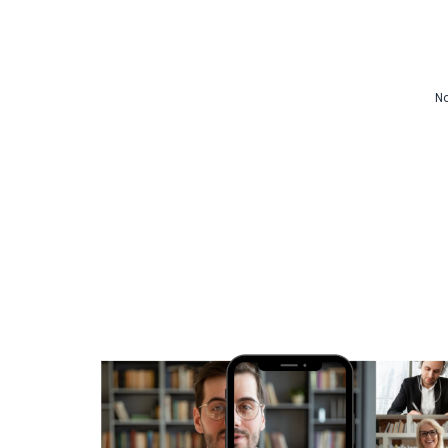
d’apprentissage en ligne
CMS vidéo
Confidentialité et sécuri
No