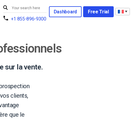
Dashboard
Free Trial
+1 855-896-9300
rofessionnels
 sur la vente.
 prospection
vos clients,
avantage
ère que le
.