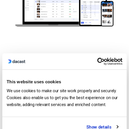
Analyse vidéo
This website uses cookies
avancée
We use cookies to make our site work properly and securely.
Suivez les performances de votre
Cookies also enable us to get you the best experience on our
website, adding relevant services and enriched content.
contenu.
Découvrez les performances de vos vidéos grâce aux
Show details