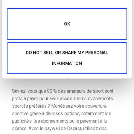
Monétisation des
OK
vidéos avec Secure
Paywall
DO NOT SELL OR SHARE MY PERSONAL
INFORMATION
Gagnez de l'argent avec vos
retransmissions sportives.
Saviez-vous que 90 % des amateurs de sport sont
prêts à payer pour avoir accès à leurs événements
sportifs préférés ? Monétisez votre couverture
sportive grâce à diverses options, notamment les
publicités, les abonnements ou le paiement à la
séance. Avec le paywall de Dacast, utilisez des