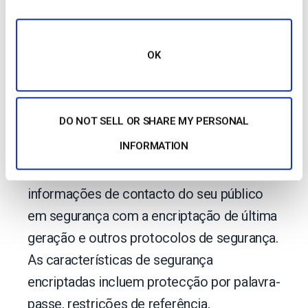
Mantenha o Seu
Conteúdo Seguro
OK
Características Avançadas de
Privacidade e Segurança.
DO NOT SELL OR SHARE MY PERSONAL
A segurança é importante quando se está a
INFORMATION
recolher informação dos espectadores.
Mantenha o seu conteúdo e as
informações de contacto do seu público
em segurança com a encriptação de última
geração e outros protocolos de segurança.
As características de segurança
encriptadas incluem protecção por palavra-
passe, restrições de referência,