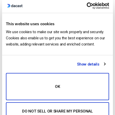
pour 0,25 $/chacune ; lecteur
vidéo
en marque
blanche Avancé : 319 $/mois, facturé annuellement
100
vidéo
s gratuites avec des
vidéo
s
supplémentaires pour 0,25…
This website uses cookies
We use cookies to make our site work properly and securely.
CONTINUER LA LECTURE
→
Cookies also enable us to get you the best experience on our
website, adding relevant services and enriched content.
Posted in
Le blog des experts vidéo
Show details
Le blog des experts vidéo
Top 21 des plateformes de vidéo en ligne
OK
en 2023 – Tout ce que vous devez savoir
POSTÉ LE
MAY 8, 2025
DO NOT SELL OR SHARE MY PERSONAL