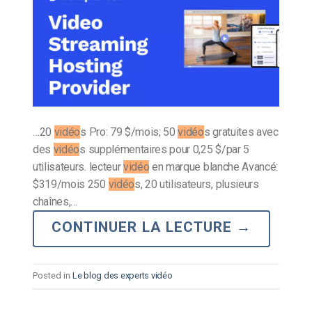
…20
vidéo
s Pro: 79 $/mois; 50
vidéo
s gratuites avec
des
vidéo
s supplémentaires pour 0,25 $/par 5
utilisateurs. lecteur
vidéo
en marque blanche Avancé:
$319/mois 250
vidéo
s, 20 utilisateurs, plusieurs
chaînes,…
CONTINUER LA LECTURE
→
Posted in
Le blog des experts vidéo