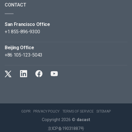
CONTACT
San Francisco Office
+1 855-896-9300
Beijing Office
+86 105-123-5043
GDPR
PRIVACY POLICY
TERMS OF SERVICE
SITEMAP
Copyright 2026 ©
dacast
京ICP备19031887号