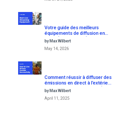
Votre guide des meilleurs
équipements de diffusion en
direct [2025 Update]
by Max Wilbert
May 14, 2026
Comment réussir à diffuser des
émissions en direct à l’extérieur
: Un guide étape par étape [2021
by Max Wilbert
Update]
April 11, 2025