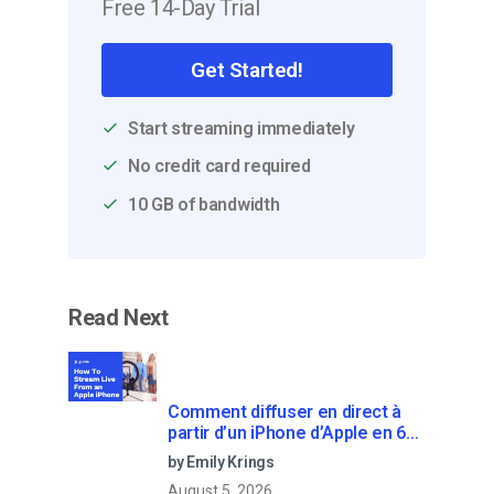
Free 14-Day Trial
Get Started!
Start streaming immediately
No credit card required
10 GB of bandwidth
Read Next
Comment diffuser en direct à
partir d’un iPhone d’Apple en 6
étapes faciles
by Emily Krings
August 5, 2026