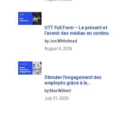
OTT Full Form – Le présent et
l’avenir des médias en continu
by Jon Whitehead
August 4, 2026
Stimuler l’engagement des
employés grâce à la
communication d’entreprise en
by Max Wilbert
direct
July 31, 2026