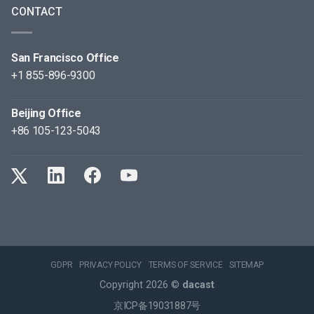
CONTACT
San Francisco Office
+1 855-896-9300
Beijing Office
+86 105-123-5043
GDPR
PRIVACY POLICY
TERMS OF SERVICE
SITEMAP
Copyright 2026 ©
dacast
京ICP备19031887号