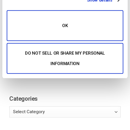
Show details
des médias en continu
by Jon Whitehead
August 4, 2026
OK
Stimuler l’engagement des employés
grâce à la communication d’entreprise
DO NOT SELL OR SHARE MY PERSONAL
en direct
by Max Wilbert
INFORMATION
July 31, 2026
Categories