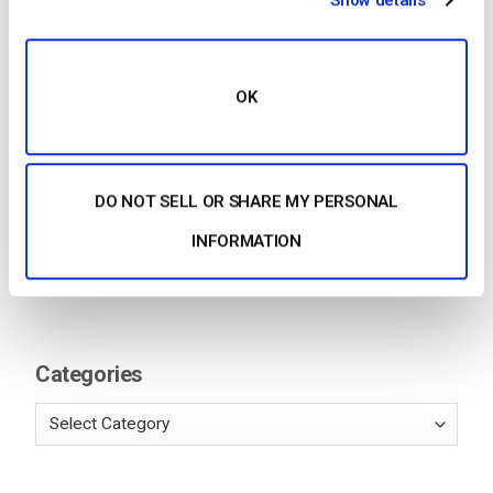
Show details
des médias en continu
by Jon Whitehead
August 4, 2026
OK
Stimuler l’engagement des employés
grâce à la communication d’entreprise
DO NOT SELL OR SHARE MY PERSONAL
en direct
by Max Wilbert
INFORMATION
July 31, 2026
Categories