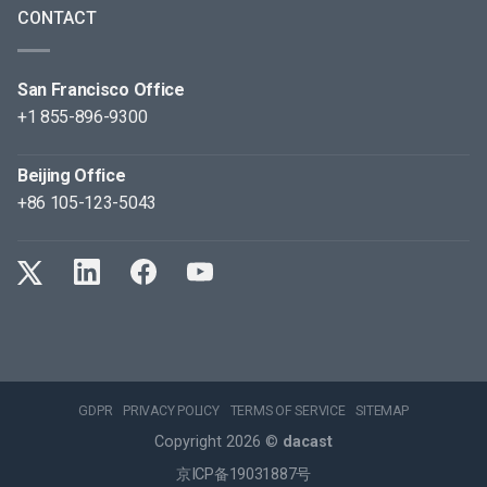
CONTACT
San Francisco Office
+1 855-896-9300
Beijing Office
+86 105-123-5043
GDPR
PRIVACY POLICY
TERMS OF SERVICE
SITEMAP
Copyright 2026 ©
dacast
京ICP备19031887号