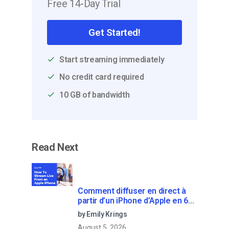
Free 14-Day Trial
Get Started!
Start streaming immediately
No credit card required
10 GB of bandwidth
Read Next
Comment diffuser en direct à
partir d’un iPhone d’Apple en 6
étapes faciles
by Emily Krings
August 5, 2026