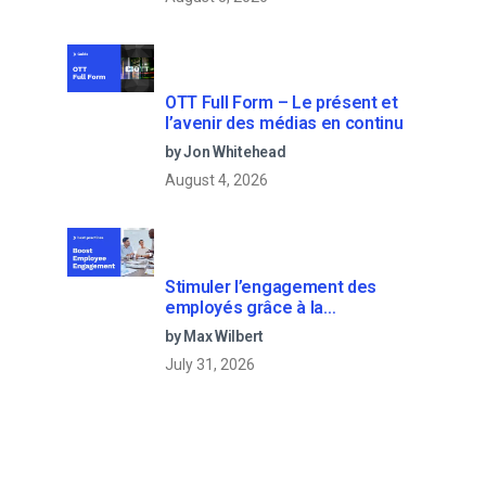
OTT Full Form – Le présent et
l’avenir des médias en continu
by Jon Whitehead
August 4, 2026
Stimuler l’engagement des
employés grâce à la
communication d’entreprise en
by Max Wilbert
direct
July 31, 2026