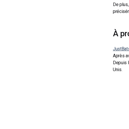
De plus,
précisém
À pr
JustBat
Après av
Depuis l
Unis.