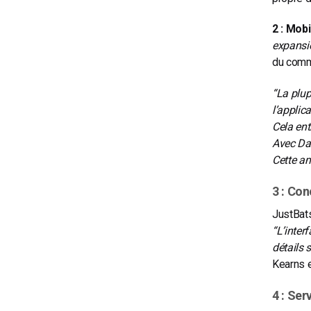
2 : Mobi
expansio
du comm
“La plup
l’applic
Cela ent
Avec Dac
Cette am
3 : Co
JustBats
“L’inter
détails 
Kearns e
4 : Ser