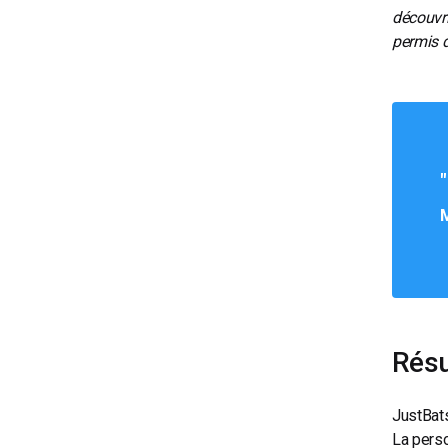
découvri
permis d
Résu
JustBats
La person