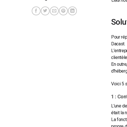
Cela nou
Solu
Pour rép
Dacast.
L’entrep
clientèle
En outre
d’héber
Voici 5 
1 : Con
L’une de
était la
La fonct
propre 