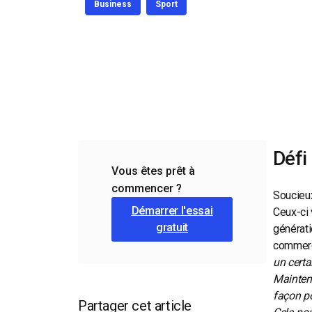
Business
Sport
d’apprentissage en ligne
CMS vidéo
Confidentialité et sécuri
Défi
Vous êtes prêt à
commencer ?
Soucieux
Démarrer l'essai
Ceux-ci
gratuit
générati
commerc
un certa
Maintena
façon po
Partager cet article