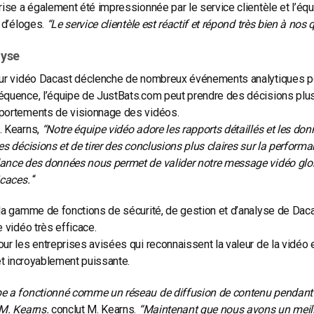
rise a également été impressionnée par le service clientèle et l’éq
s d’éloges.
“Le service clientèle est réactif et répond très bien à nos 
lyse
eur vidéo Dacast déclenche de nombreux événements analytiques po
équence, l’équipe de JustBats.com peut prendre des décisions plu
portements de visionnage des vidéos.
. Kearns,
“Notre équipe vidéo adore les rapports détaillés et les don
es décisions et de tirer des conclusions plus claires sur la perform
ance des données nous permet de valider notre message vidéo glob
icaces.
“
la gamme de fonctions de sécurité, de gestion et d’analyse de Dac
e vidéo très efficace.
ur les entreprises avisées qui reconnaissent la valeur de la vidéo en 
 et incroyablement puissante.
e a fonctionné comme un réseau de diffusion de contenu pendant u
 M. Kearns.
conclut M. Kearns.
“Maintenant que nous avons un meilleu