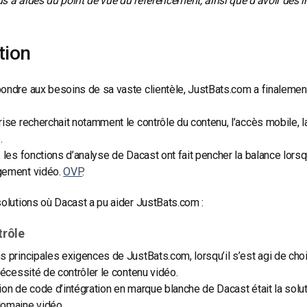
s a aidés du point de vue du référencement, ainsi que d’avoir des i
tion
ondre aux besoins de sa vaste clientèle, JustBats.com a finalemen
rise recherchait notamment le contrôle du contenu, l’accès mobile, l
.
, les fonctions d’analyse de Dacast ont fait pencher la balance lorsq
gement vidéo.
OVP
.
solutions où Dacast a pu aider JustBats.com :
trôle
s principales exigences de JustBats.com, lorsqu’il s’est agi de cho
 nécessité de contrôler le contenu vidéo.
ion de code d’intégration en marque blanche de Dacast était la solut
domaine vidéo.