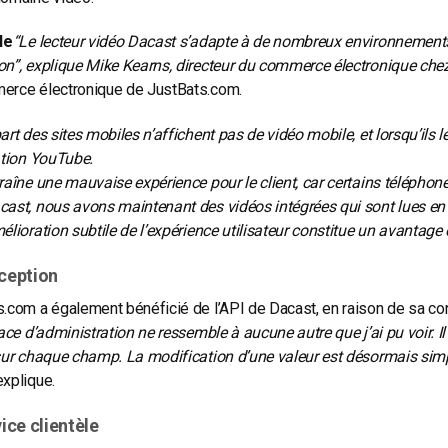
le
“Le lecteur vidéo Dacast s’adapte à de nombreux environnements, 
n”, explique Mike Kearns, directeur du commerce électronique che
erce électronique de JustBats.com.
art des sites mobiles n’affichent pas de vidéo mobile, et lorsqu’ils le
ation YouTube.
raîne une mauvaise expérience pour le client, car certains téléphone
ast, nous avons maintenant des vidéos intégrées qui sont lues en 
élioration subtile de l’expérience utilisateur constitue un avantage 
nception
.com a également bénéficié de l’API de Dacast, en raison de sa conc
face d’administration ne ressemble à aucune autre que j’ai pu voir. I
sur chaque champ. La modification d’une valeur est désormais simple
xplique.
vice clientèle