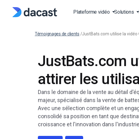
Plateforme vidéo
Solutions
Témoignages de clients
/
JustBats.com utilise la vidéo 
Plateforme vidéo en lig
Streaming d’événement
API vidéo
Blog
(OVP)
direct
JustBats.com ut
Documentation de l’API
Presse
Plateforme de videos li
Cours de fitness en dire
Documentation de l’API
Études de cas
attirer les utili
Over-the-Top (OTT)
Diffusion de sports en d
lecteur
Vidéo à la demande (V
Production et édition
SDK
Base de connaissances
Dans le domaine de la vente au détail d
Plateforme de streamin
FAQ
majeur, spécialisé dans la vente de batte
RTPM
Églises et lieux de culte
Avec une sélection complète et un engag
Plate-forme de live diff
Gouvernements et
consolidé sa position en tant que destina
en continu HTTP
municipalités
croissance et l'innovation dans l'industrie
Établissements
Hébergement vidéo en l
d’enseignement et