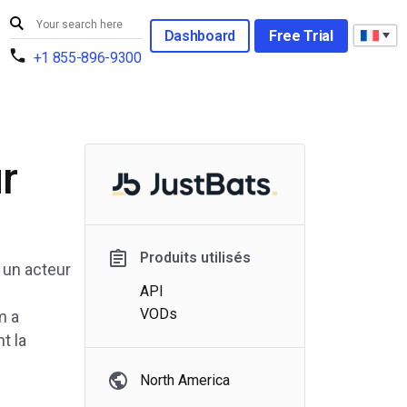
Dashboard
Free Trial
+1 855-896-9300
r
Produits utilisés
 un acteur
API
VODs
m a
t la
North America