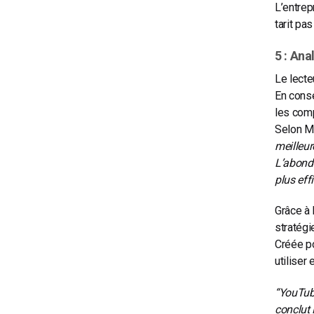
L’entrep
tarit pa
5 : Ana
Le lect
En cons
les com
Selon M
meilleur
L’abond
plus eff
Grâce à 
stratégi
Créée po
utiliser
“YouTub
conclut