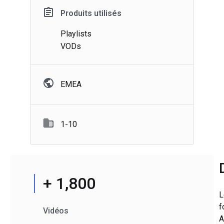
Produits utilisés
Playlists
VODs
EMEA
1-10
+ 1,800
L
f
Vidéos
A