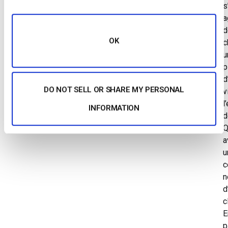
s
a
d
OK
c
u
p
d
DO NOT SELL OR SHARE MY PERSONAL
v
l
INFORMATION
d
Q
a
u
c
n
d
c
E
p