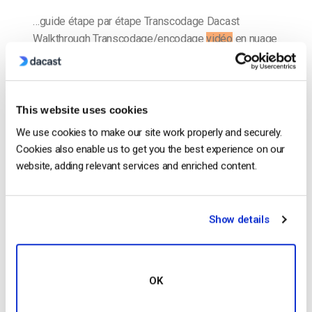
…guide étape par étape Transcodage Dacast
Walkthrough Transcodage/encodage
vidéo
en nuage
pour les entreprises Transcodage en nuage : Qu’est-
ce que le Live
Video
Cloud
Encoding
? Qu’est-ce que
l’encodage
vidéo
…
This website uses cookies
CONTINUER LA LECTURE
→
We use cookies to make our site work properly and securely.
Cookies also enable us to get you the best experience on our
website, adding relevant services and enriched content.
Comment diffuser une vidéo en direct
avec Wirecast 7
Show details
…nom du flux comme indiqué ci-dessous. Assurez-
OK
vous que le flux est correctement configuré pour