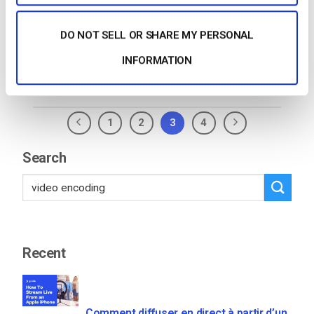
HTML5. Pour ce faire, cliquez sur l’icône de l’horloge
près du menu déroulant
ENCODING
et choisissez…
DO NOT SELL OR SHARE MY PERSONAL
CONTINUER LA LECTURE
→
INFORMATION
1
2
3
4
Search
Recent
Comment diffuser en direct à partir d’un